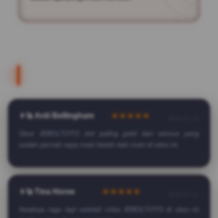
ULASAN TERBARU KOMUNITAS
JEBOLTOTO
Ardi Bellingham
★★★★★
2026-07-18
Situs JEBOLTOTO slot paling gokil dari semua yang
sudah pernah saya main betah dah main di situs ini
Tina Horse
★★★★★
2026-07-12
Awalnya ragu tapi setelah coba JEBOLTOTO di situs ini