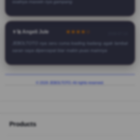
soalnya maxwin nya gampang
Angeli Jule
★★★★☆
2026-07-14
JEBOLTOTO nya seru cuma loading kadang agak lambat
saran saya dipercepat biar makin puas mainnya
© 2026 JEBOLTOTO. All rights reserved.
Buka
Footer Navigation
Products