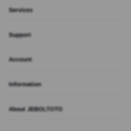
Buka
Services
Buka
Support
Buka
Account
Buka
Information
Buka
About JEBOLTOTO