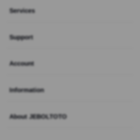
Buka
Services
Buka
Support
Buka
Account
Buka
Information
Buka
About JEBOLTOTO