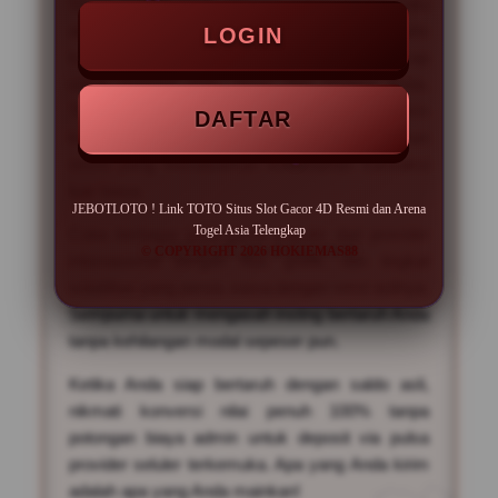
SLOT DEMO hadir sebagai solusi cerdas satu
atap untuk Anda! Kami menyediakan akses gratis
LOGIN
ke ribuan simulator mesin slot online terlengkap
untuk menguji pola, ritme, dan strategi Anda.
Tidak hanya sebagai tempat latihan, platform
DAFTAR
kami juga terintegrasi dengan gerbang taruhan
resmi yang menawarkan kemudahan transaksi
luar biasa.
JEBOTLOTO ! Link TOTO Situs Slot Gacor 4D Resmi dan Arena
Togel Asia Telengkap
Coba berbagai judul game populer dari provider
© COPYRIGHT 2026 HOKIEMAS88
internasional dengan fitur, grafik, dan tingkat
volatilitas yang persis sama dengan versi aslinya.
Sempurna untuk mengasah insting bertaruh Anda
tanpa kehilangan modal sepeser pun.
Ketika Anda siap bertaruh dengan saldo asli,
nikmati konversi nilai penuh 100% tanpa
potongan biaya admin untuk deposit via pulsa
provider seluler terkemuka. Apa yang Anda kirim
adalah apa yang Anda mainkan!