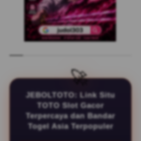
JEBOLTOTO: Link Situ
TOTO Slot Gacor
Terpercaya dan Bandar
Togel Asia Terpopuler