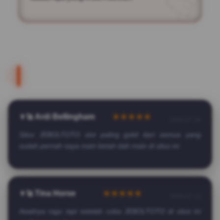
ULASAN TERBARU KOMUNITAS
JEBOLTOTO
Ardi Bellingham
★★★★★
2026-07-18
Situs JEBOLTOTO slot paling gokil dari semua yang
sudah pernah saya main betah dah main di situs ini
Tina Horse
★★★★★
2026-07-12
Awalnya ragu tapi setelah coba JEBOLTOTO di situs ini