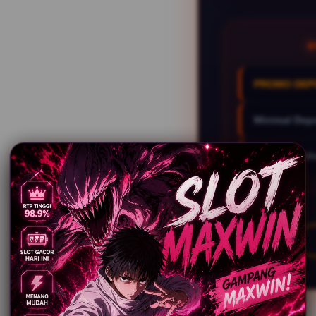
PROMO DEPO
Minimal Depo
Minimal Wit