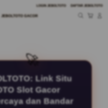
LOGIN JEBOLTOTO
DAFTAR JEBOLTOTO
Cari
Troli
Login/Sign-Up
JEBOLTOTO GACOR
Cari
LTOTO: Link Situ
OTO Slot Gacor
ercaya dan Bandar