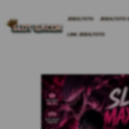
Skip
to
content
JEBOLTOTO
JEBOLTOTO 
LINK JEBOLTOTO
Buka Info Lebih Lanjut