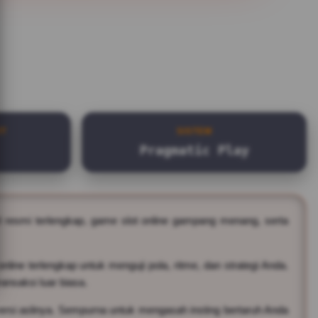
a dan Bandar Togel Asia
T
SISTEM
Pragmatic Play
l resmi terlengkap, game slot online gampang menang, serta
ine terlengkap untuk menguji pola, ritme, dan strategi Anda.
ansaksi luar biasa.
n versi aslinya. Sempurna untuk mengasah insting bertaruh Anda