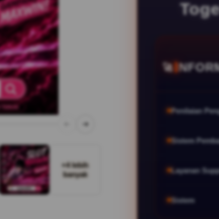
Toge
INFOR
Penilaian Pe
Sebelumnya
Berikutnya
Sistem Pemb
+4 lebih
Layanan Supp
banyak
Sistem