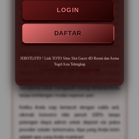
SLOT DEMO hadir sebagai solusi cerdas satu
atap untuk Anda! Kami menyediakan akses gratis
LOGIN
ke ribuan simulator mesin slot online terlengkap
untuk menguji pola, ritme, dan strategi Anda.
Tidak hanya sebagai tempat latihan, platform
DAFTAR
kami juga terintegrasi dengan gerbang taruhan
resmi yang menawarkan kemudahan transaksi
luar biasa.
JEBOTLOTO ! Link TOTO Situs Slot Gacor 4D Resmi dan Arena
Togel Asia Telengkap
Coba berbagai judul game populer dari provider
© COPYRIGHT 2026 HOKIEMAS88
internasional dengan fitur, grafik, dan tingkat
volatilitas yang persis sama dengan versi aslinya.
Sempurna untuk mengasah insting bertaruh Anda
tanpa kehilangan modal sepeser pun.
Ketika Anda siap bertaruh dengan saldo asli,
nikmati konversi nilai penuh 100% tanpa
potongan biaya admin untuk deposit via pulsa
provider seluler terkemuka. Apa yang Anda kirim
adalah apa yang Anda mainkan!