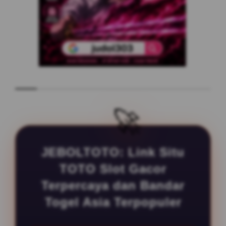
JEBOLTOTO: Link Situ
TOTO Slot Gacor
Terpercaya dan Bandar
Togel Asia Terpopuler