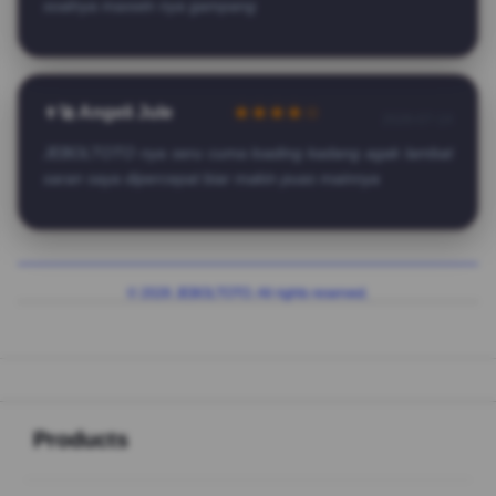
soalnya maxwin nya gampang
Angeli Jule
★★★★☆
2026-07-14
JEBOLTOTO nya seru cuma loading kadang agak lambat
saran saya dipercepat biar makin puas mainnya
© 2026 JEBOLTOTO. All rights reserved.
Buka
Footer Navigation
Products