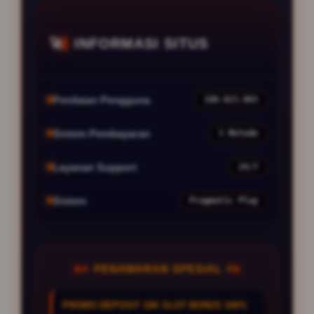
INFORMASI SITUS
Penilaian Pengguna
100.023.003
Sistem Pembayaran
5 Metode
Layanan Support
24/7
Sistem
Pragmatic Play
PENAWARAN SPESIAL
PROMO DEPOSIT 10K SLOT BONUS 100%