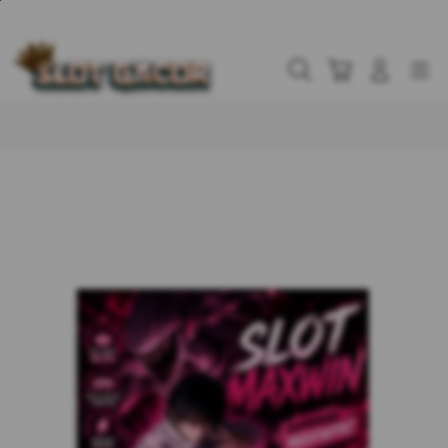
Skip
to
content
Cari
Troli
Login
Navigation
Buka Info Lebih Lanjut