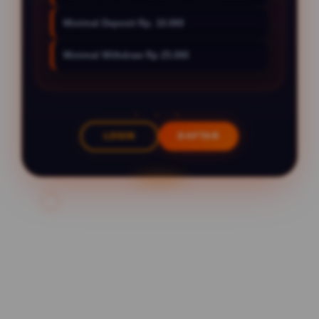
Minimal Deposit Rp. 10.000
Minimal Withdraw Rp 25.000
LOGIN
DAFTAR
Layer Popup Close
JEBOLTOTO: Link Situ
TOTO Slot Gacor Terpercaya
dan Bandar Togel Asia
Terpopuler