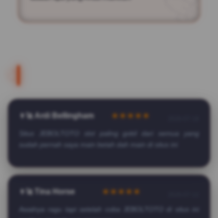
ULASAN TERBARU KOMUNITAS
JEBOLTOTO
Ardi Bellingham
★★★★★
2026-07-18
Situs JEBOLTOTO slot paling gokil dari semua yang
sudah pernah saya main betah dah main di situs ini
Tina Horse
★★★★★
2026-07-12
Awalnya ragu tapi setelah coba JEBOLTOTO di situs ini