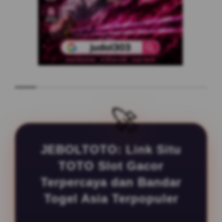
JEBOLTOTO: Link Situ
TOTO Slot Gacor
Terpercaya dan Bandar
Togel Asia Terpopuler