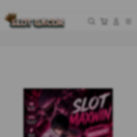
Skip
to
content
Cari
Troli
Login
Navigation
Buka Info Lebih Lanjut