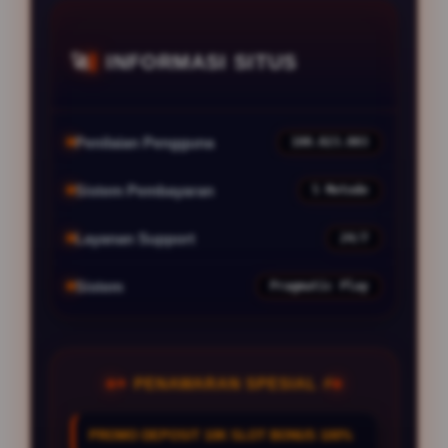
INFORMASI SITUS
Penilaian Pengguna
100.023.003
Sistem Pembayaran
5 Metode
Layanan Support
24/7
Sistem
Pragmatic Play
PENAWARAN SPESIAL
PROMO DEPOSIT 10K SLOT BONUS 100%