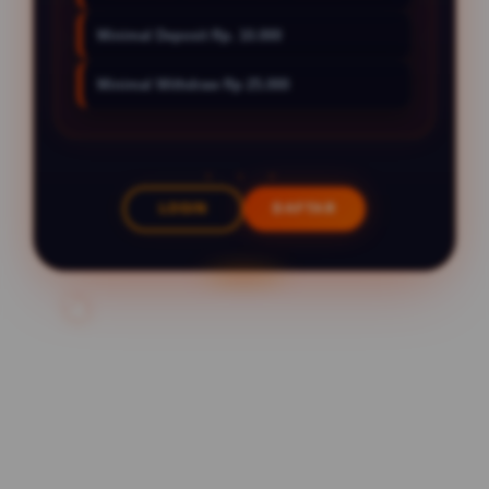
Minimal Deposit Rp. 10.000
Minimal Withdraw Rp 25.000
LOGIN
DAFTAR
Layer Popup Close
JEBOLTOTO: Link Situ
TOTO Slot Gacor Terpercaya
dan Bandar Togel Asia
Terpopuler