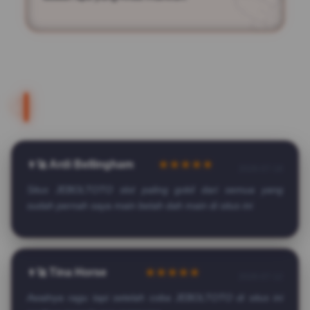
ULASAN TERBARU KOMUNITAS
JEBOLTOTO
Ardi Bellingham
★★★★★
2026-07-18
Situs JEBOLTOTO slot paling gokil dari semua yang
sudah pernah saya main betah dah main di situs ini
Tina Horse
★★★★★
2026-07-12
Awalnya ragu tapi setelah coba JEBOLTOTO di situs ini