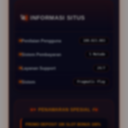
INFORMASI SITUS
Penilaian Pengguna
100.023.003
Sistem Pembayaran
5 Metode
Layanan Support
24/7
Sistem
Pragmatic Play
PENAWARAN SPESIAL
PROMO DEPOSIT 10K SLOT BONUS 100%