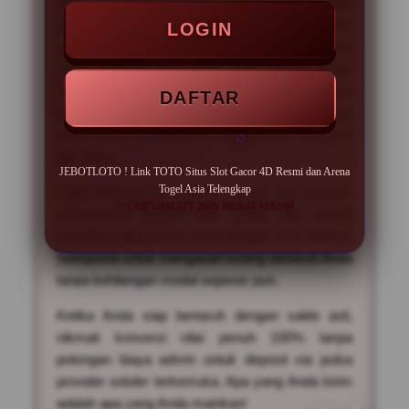
SLOT DEMO hadir sebagai solusi cerdas satu
atap untuk Anda! Kami menyediakan akses gratis
LOGIN
ke ribuan simulator mesin slot online terlengkap
untuk menguji pola, ritme, dan strategi Anda.
Tidak hanya sebagai tempat latihan, platform
DAFTAR
kami juga terintegrasi dengan gerbang taruhan
resmi yang menawarkan kemudahan transaksi
luar biasa.
JEBOTLOTO ! Link TOTO Situs Slot Gacor 4D Resmi dan Arena
Togel Asia Telengkap
Coba berbagai judul game populer dari provider
© COPYRIGHT 2026 HOKIEMAS88
internasional dengan fitur, grafik, dan tingkat
volatilitas yang persis sama dengan versi aslinya.
Sempurna untuk mengasah insting bertaruh Anda
tanpa kehilangan modal sepeser pun.
Ketika Anda siap bertaruh dengan saldo asli,
nikmati konversi nilai penuh 100% tanpa
potongan biaya admin untuk deposit via pulsa
provider seluler terkemuka. Apa yang Anda kirim
adalah apa yang Anda mainkan!