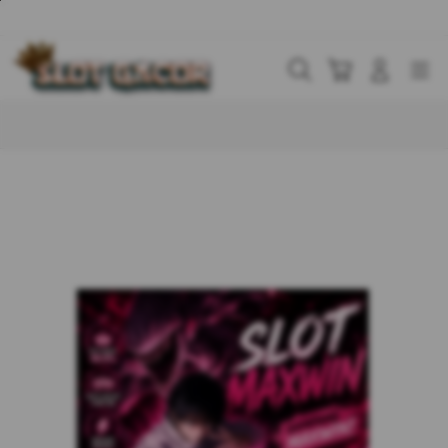
Skip
to
content
Cari
Troli
Login
Navigation
Buka Info Lebih Lanjut