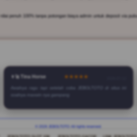
i nilai penuh 100% tanpa potongan biaya admin untuk deposit via pul
JEBOLTOTO
Tina Horse
★★★★★
2026-07-12
Awalnya ragu tapi setelah coba JEBOLTOTO di situs ini
soalnya maxwin nya gampang
© 2026 JEBOLTOTO. All rights reserved.
C
JEBOLTOTO SLOT 10K
JEBOLTOTO GACOR
LINK JEBOLTOTO