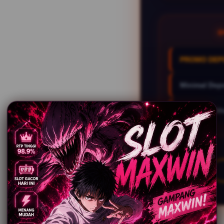
PROMO DEPO
Minimal Depo
Minimal Wit