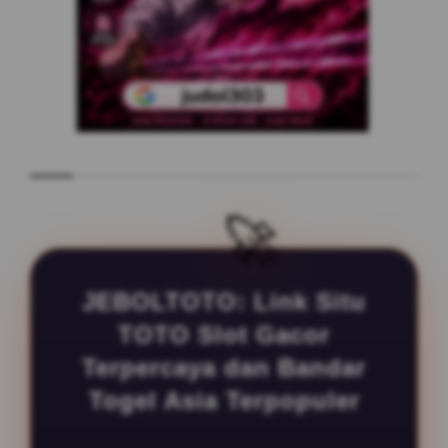
JEBOLTOTO: Link Situ
TOTO Slot Gacor
Terpercaya dan Bandar
Togel Asia Terpopuler