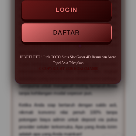
SLOT DEMO hadir sebagai solusi cerdas satu
atap untuk Anda! Kami menyediakan akses gratis
LOGIN
ke ribuan simulator mesin slot online terlengkap
untuk menguji pola, ritme, dan strategi Anda.
Tidak hanya sebagai tempat latihan, platform
DAFTAR
kami juga terintegrasi dengan gerbang taruhan
resmi yang menawarkan kemudahan transaksi
luar biasa.
JEBOTLOTO ! Link TOTO Situs Slot Gacor 4D Resmi dan Arena
Togel Asia Telengkap
Coba berbagai judul game populer dari provider
© COPYRIGHT 2026 HOKIEMAS88
internasional dengan fitur, grafik, dan tingkat
volatilitas yang persis sama dengan versi aslinya.
Sempurna untuk mengasah insting bertaruh Anda
tanpa kehilangan modal sepeser pun.
Ketika Anda siap bertaruh dengan saldo asli,
nikmati konversi nilai penuh 100% tanpa
potongan biaya admin untuk deposit via pulsa
provider seluler terkemuka. Apa yang Anda kirim
adalah apa yang Anda mainkan!