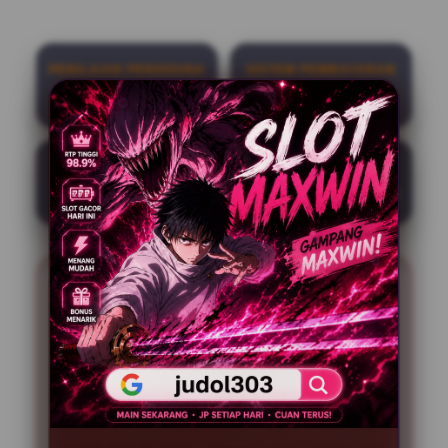
PENILAIAN PENGGUNA
SISTEM PEMBAYARAN
120.123.003
5 Metode
LAYANAN SUPPORT
SISTEM
24/7
Pragmatic Play
JEBOLTOTO
adalah bandar togel Asia terpopuler
dan link situs TOTO slot gacor terpercaya. Kami
menyediakan pasaran togel resmi terlengkap,
game slot online gampang menang, serta
transaksi aman dengan layanan online 24 jam
nonstop setiap hari!