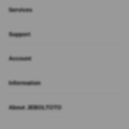
Buka
Services
Buka
Support
Buka
Account
Buka
Information
Buka
About JEBOLTOTO