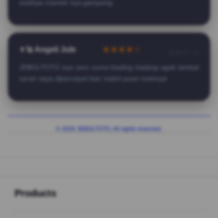
soalnya maxwin nya gampang
Angeli Jule
★★★★☆
2026-07-14
JEBOLTOTO nya seru cuma loading kadang agak lambat
saran saya dipercepat biar makin puas mainnya
© 2026 JEBOLTOTO. All rights reserved.
Buka
Footer Navigation
Products