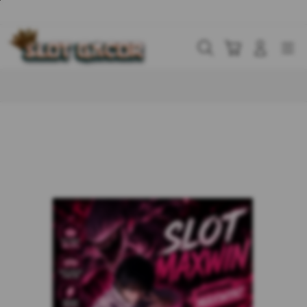
Skip
to
content
Cari
Troli
Login
Navigation
Buka Info Lebih Lanjut