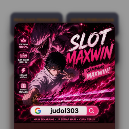
PENILAIAN PENGGUNA
SISTEM PEMBAYARAN
120.123.003
5 Metode
LAYANAN SUPPORT
SISTEM
24/7
Pragmatic Play
JEBOLTOTO
adalah bandar togel Asia terpopuler
dan link situs TOTO slot gacor terpercaya. Kami
menyediakan pasaran togel resmi terlengkap,
game slot online gampang menang, serta
transaksi aman dengan layanan online 24 jam
nonstop setiap hari!