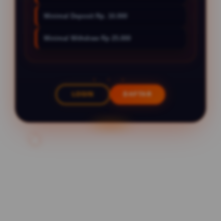
Minimal Deposit Rp. 10.000
Minimal Withdraw Rp 25.000
LOGIN
DAFTAR
Layer Popup Close
JEBOLTOTO: Link Situ
TOTO Slot Gacor Terpercaya
dan Bandar Togel Asia
Terpopuler