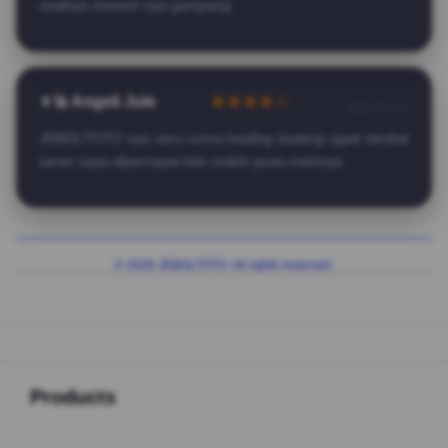
soalnya maxwin nya gampang
Angeli Jule
★★★★☆
2026-07-14
JEBOLTOTO nya seru cuma loading kadang agak lambat
saran saya dipercepat biar makin puas mainnya
© 2026 JEBOLTOTO. All rights reserved.
Buka
Footer Navigation
Products