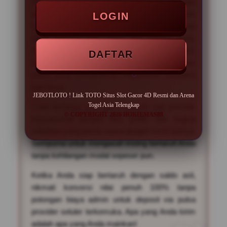
SLOT DEMO hadir sebagai solusi cerdas satu
atap untuk Anda! Kami menyediakan akses gratis
LOGIN
ke ribuan simulator mesin slot online terlengkap
untuk menguji pola, ritme, dan strategi Anda.
Tidak hanya sebagai tempat latihan, platform
DAFTAR
kami juga terintegrasi dengan gerbang taruhan
resmi yang menawarkan kemudahan transaksi
luar biasa.
JEBOTLOTO ! Link TOTO Situs Slot Gacor 4D Resmi dan Arena
Togel Asia Telengkap
Coba berbagai judul game populer dari provider
© COPYRIGHT 2026 HOKIEMAS88
internasional dengan fitur, grafik, dan tingkat
volatilitas yang persis sama dengan versi aslinya.
Sempurna untuk mengasah insting bertaruh Anda
tanpa kehilangan modal sepeser pun.
Ketika Anda siap bertaruh dengan saldo asli,
nikmati konversi nilai penuh 100% tanpa
potongan biaya admin untuk deposit via pulsa
provider seluler terkemuka. Apa yang Anda kirim
adalah apa yang Anda mainkan!