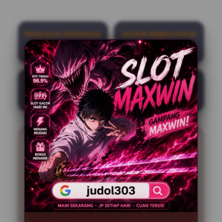
PENILAIAN PENGGUNA
SISTEM PEMBAYARAN
120.123.003
5 Metode
LAYANAN SUPPORT
SISTEM
24/7
Pragmatic Play
JEBOLTOTO
adalah bandar togel Asia terpopuler
dan link situs TOTO slot gacor terpercaya. Kami
menyediakan pasaran togel resmi terlengkap,
game slot online gampang menang, serta
transaksi aman dengan layanan online 24 jam
nonstop setiap hari!