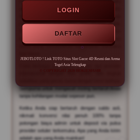
SLOT DEMO hadir sebagai solusi cerdas satu
atap untuk Anda! Kami menyediakan akses gratis
LOGIN
ke ribuan simulator mesin slot online terlengkap
untuk menguji pola, ritme, dan strategi Anda.
Tidak hanya sebagai tempat latihan, platform
DAFTAR
kami juga terintegrasi dengan gerbang taruhan
resmi yang menawarkan kemudahan transaksi
luar biasa.
JEBOTLOTO ! Link TOTO Situs Slot Gacor 4D Resmi dan Arena
Togel Asia Telengkap
Coba berbagai judul game populer dari provider
© COPYRIGHT 2026 HOKIEMAS88
internasional dengan fitur, grafik, dan tingkat
volatilitas yang persis sama dengan versi aslinya.
Sempurna untuk mengasah insting bertaruh Anda
tanpa kehilangan modal sepeser pun.
Ketika Anda siap bertaruh dengan saldo asli,
nikmati konversi nilai penuh 100% tanpa
potongan biaya admin untuk deposit via pulsa
provider seluler terkemuka. Apa yang Anda kirim
adalah apa yang Anda mainkan!