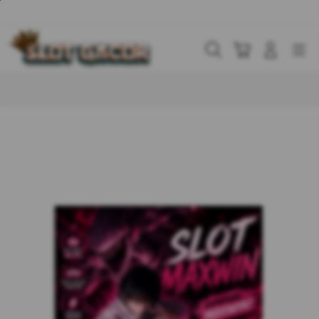
Skip
to
content
Cari
Troli
Login
Navigation
Buka Info Lebih Lanjut