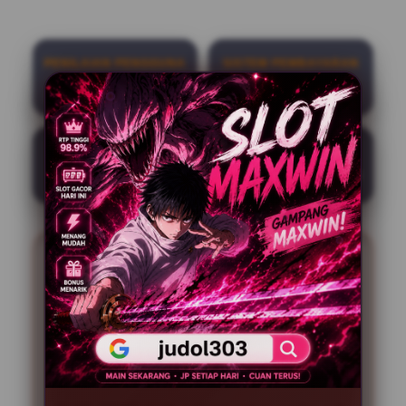
PENILAIAN PENGGUNA
SISTEM PEMBAYARAN
120.123.003
5 Metode
LAYANAN SUPPORT
SISTEM
24/7
Pragmatic Play
JEBOLTOTO
adalah bandar togel Asia terpopuler
dan link situs TOTO slot gacor terpercaya. Kami
menyediakan pasaran togel resmi terlengkap,
game slot online gampang menang, serta
transaksi aman dengan layanan online 24 jam
nonstop setiap hari!