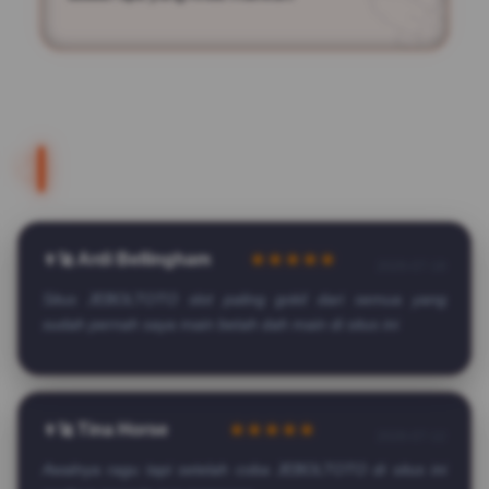
ULASAN TERBARU KOMUNITAS
JEBOLTOTO
Ardi Bellingham
★★★★★
2026-07-18
Situs JEBOLTOTO slot paling gokil dari semua yang
sudah pernah saya main betah dah main di situs ini
Tina Horse
★★★★★
2026-07-12
Awalnya ragu tapi setelah coba JEBOLTOTO di situs ini