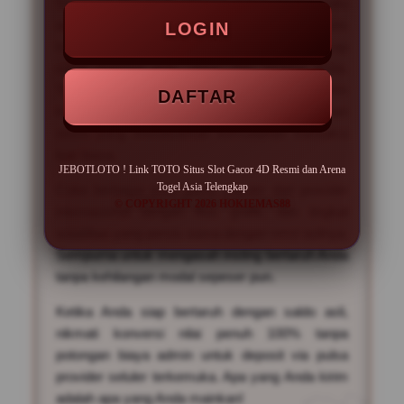
SLOT DEMO hadir sebagai solusi cerdas satu
atap untuk Anda! Kami menyediakan akses gratis
LOGIN
ke ribuan simulator mesin slot online terlengkap
untuk menguji pola, ritme, dan strategi Anda.
Tidak hanya sebagai tempat latihan, platform
DAFTAR
kami juga terintegrasi dengan gerbang taruhan
resmi yang menawarkan kemudahan transaksi
luar biasa.
JEBOTLOTO ! Link TOTO Situs Slot Gacor 4D Resmi dan Arena
Togel Asia Telengkap
Coba berbagai judul game populer dari provider
© COPYRIGHT 2026 HOKIEMAS88
internasional dengan fitur, grafik, dan tingkat
volatilitas yang persis sama dengan versi aslinya.
Sempurna untuk mengasah insting bertaruh Anda
tanpa kehilangan modal sepeser pun.
Ketika Anda siap bertaruh dengan saldo asli,
nikmati konversi nilai penuh 100% tanpa
potongan biaya admin untuk deposit via pulsa
provider seluler terkemuka. Apa yang Anda kirim
adalah apa yang Anda mainkan!