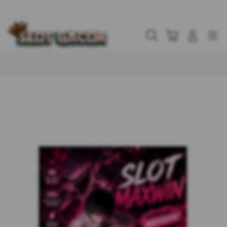
Skip
to
content
Cari
Troli
Login
Navigation
Buka Info Lebih Lanjut