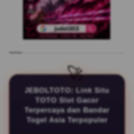
JEBOLTOTO: Link Situ
TOTO Slot Gacor
Terpercaya dan Bandar
Togel Asia Terpopuler