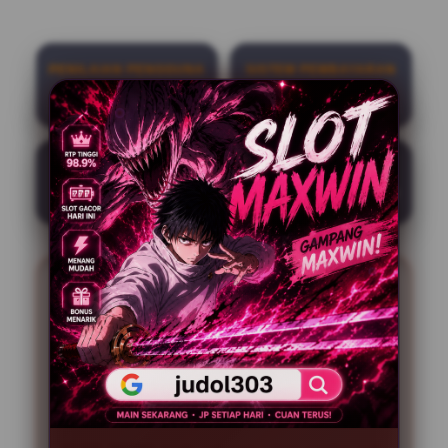
PENILAIAN PENGGUNA
SISTEM PEMBAYARAN
120.123.003
5 Metode
LAYANAN SUPPORT
SISTEM
24/7
Pragmatic Play
JEBOLTOTO
adalah bandar togel Asia terpopuler
dan link situs TOTO slot gacor terpercaya. Kami
menyediakan pasaran togel resmi terlengkap,
game slot online gampang menang, serta
transaksi aman dengan layanan online 24 jam
nonstop setiap hari!