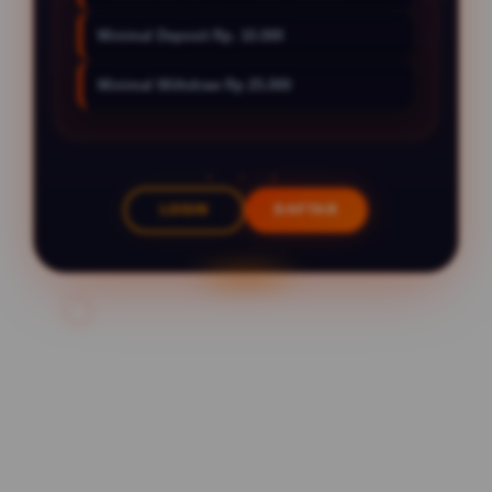
Minimal Deposit Rp. 10.000
Minimal Withdraw Rp 25.000
LOGIN
DAFTAR
Layer Popup Close
JEBOLTOTO: Link Situ
TOTO Slot Gacor Terpercaya
dan Bandar Togel Asia
Terpopuler