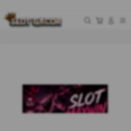
Skip
to
content
Cari
Troli
Login
Navigation
Buka Info Lebih Lanjut