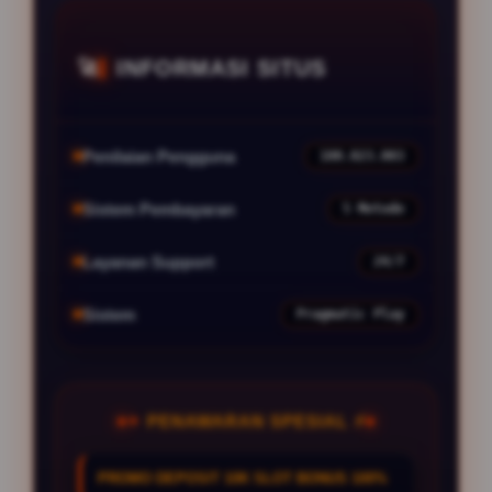
INFORMASI SITUS
Penilaian Pengguna
100.023.003
Sistem Pembayaran
5 Metode
Layanan Support
24/7
Sistem
Pragmatic Play
PENAWARAN SPESIAL
PROMO DEPOSIT 10K SLOT BONUS 100%