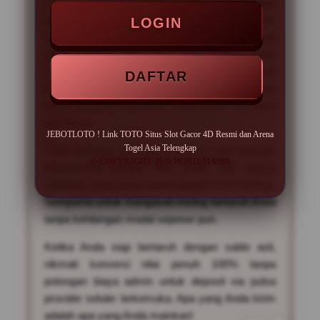
SLOT DEMO hadir sebagai solusi cerdas satu
atap untuk Anda! Kami menyediakan akses gratis
LOGIN
ke ribuan simulator mesin slot online terlengkap
untuk menguji pola, ritme, dan strategi Anda.
Tidak hanya sebagai tempat latihan, platform
DAFTAR
kami juga terintegrasi dengan gerbang taruhan
resmi yang menawarkan kemudahan transaksi
luar biasa.
JEBOTLOTO ! Link TOTO Situs Slot Gacor 4D Resmi dan Arena
Togel Asia Telengkap
Coba berbagai judul game populer dari provider
© COPYRIGHT 2026 HOKIEMAS88
internasional dengan fitur, grafik, dan tingkat
volatilitas yang persis sama dengan versi aslinya.
Sempurna untuk mengasah insting bertaruh Anda
tanpa kehilangan modal sepeser pun.
Ketika Anda siap bertaruh dengan saldo asli,
nikmati konversi nilai penuh 100% tanpa
potongan biaya admin untuk deposit via pulsa
provider seluler terkemuka. Apa yang Anda kirim
adalah apa yang Anda mainkan!