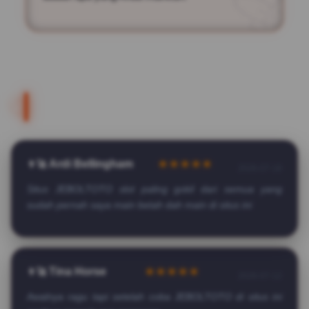
ULASAN TERBARU KOMUNITAS
JEBOLTOTO
Ardi Bellingham
★★★★★
2026-07-18
Situs JEBOLTOTO slot paling gokil dari semua yang
sudah pernah saya main betah dah main di situs ini
Tina Horse
★★★★★
2026-07-12
Awalnya ragu tapi setelah coba JEBOLTOTO di situs ini