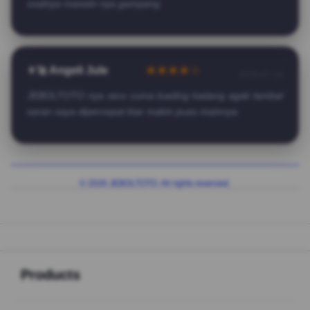
soalnya maxwin nya gampang
Angeli Jule
★★★★☆
2026-07-14
JEBOLTOTO nya seru cuma loading kadang agak lambat
saran saya dipercepat biar makin puas mainnya
© 2026 JEBOLTOTO. All rights reserved.
Buka
Footer Navigation
Products