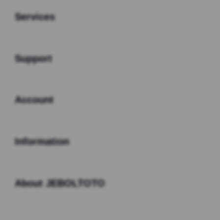
Buka
Services
Buka
Support
Buka
Account
Buka
Information
Buka
About JEBOLTOTO