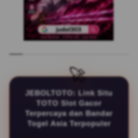
JEBOLTOTO: Link Situ
TOTO Slot Gacor
Terpercaya dan Bandar
Togel Asia Terpopuler