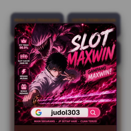
PENILAIAN PENGGUNA
SISTEM PEMBAYARAN
120.123.003
5 Metode
LAYANAN SUPPORT
SISTEM
24/7
Pragmatic Play
JEBOLTOTO
adalah bandar togel Asia terpopuler
dan link situs TOTO slot gacor terpercaya. Kami
menyediakan pasaran togel resmi terlengkap,
game slot online gampang menang, serta
transaksi aman dengan layanan online 24 jam
nonstop setiap hari!