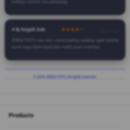
soalnya maxwin nya gampang
Angeli Jule
★★★★☆
2026-07-14
JEBOLTOTO nya seru cuma loading kadang agak lambat
saran saya dipercepat biar makin puas mainnya
© 2026 JEBOLTOTO. All rights reserved.
Buka
Footer Navigation
Products