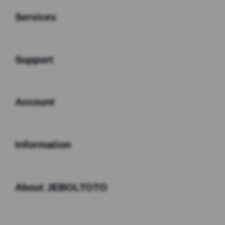
Buka
Services
Buka
Support
Buka
Account
Buka
Information
Buka
About JEBOLTOTO