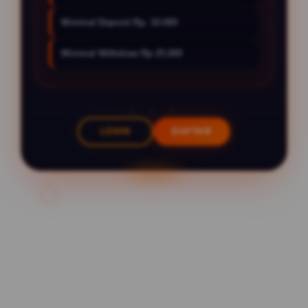
Minimal Deposit Rp. 10.000
Minimal Withdraw Rp 25.000
LOGIN
DAFTAR
Layer Popup Close
JEBOLTOTO: Link Situ
TOTO Slot Gacor Terpercaya
dan Bandar Togel Asia
Terpopuler