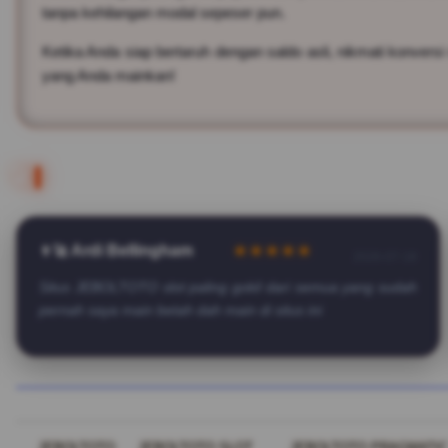
tanpa kehilangan modal sepeser pun.
Ketika Anda siap bertaruh dengan saldo asli, nikmati konvers
yang Anda mainkan!
ULASAN TERBARU KOMUNITAS 
Ardi Bellingham
★★★★★
2026-07-18
Situs JEBOLTOTO slot paling gokil dari semua yang sudah
pernah saya main betah dah main di situs ini
JEBOLTOTO
JEBOLTOTO SLOT
JEBOLTOTO PRAGMATI