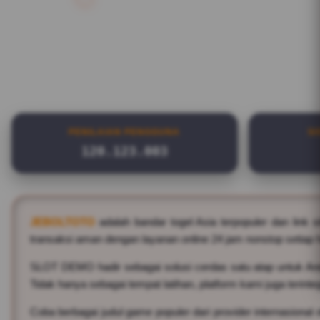
Layer Popup Close
JEBOLTOTO: Link Situ T
PENILAIAN PENGGUNA
S
120.123.003
JEBOLTOTO
adalah bandar togel Asia terpopuler dan link
transaksi aman dengan layanan online 24 jam nonstop setiap h
SLOT DEMO hadir sebagai solusi cerdas satu atap untuk Anda!
Tidak hanya sebagai tempat latihan, platform kami juga teri
Coba berbagai judul game populer dari provider internasional 