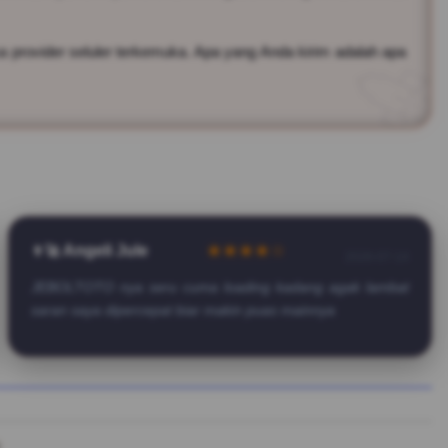
sa provider seluler terkemuka. Apa yang Anda kirim adalah apa
Angeli Jule
★★★★☆
2026-07-14
JEBOLTOTO nya seru cuma loading kadang agak lambat
saran saya dipercepat biar makin puas mainnya