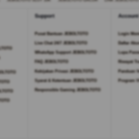
Support
Account
Pusat Bantuan JEBOLTOTO
Login Me
Live Chat 24/7 JEBOLTOTO
Daftar Ak
OLTOTO
WhatsApp Support JEBOLTOTO
Lupa Pas
k
FAQ JEBOLTOTO
Riwayat T
Kebijakan Privasi JEBOLTOTO
Panduan V
BOLTOTO
Syarat & Ketentuan JEBOLTOTO
Program 
LTOTO
Responsible Gaming JEBOLTOTO
OLTOTO
LTOTO