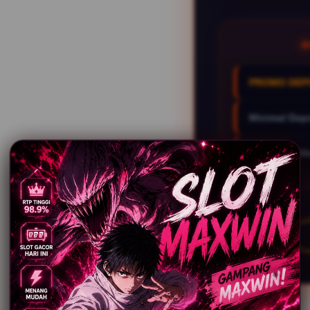
PROMO DEPO
Minimal Depo
Minimal Wit