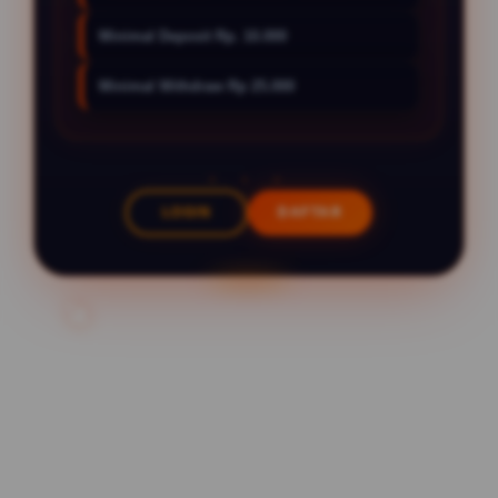
Minimal Deposit Rp. 10.000
Minimal Withdraw Rp 25.000
LOGIN
DAFTAR
Layer Popup Close
JEBOLTOTO: Link Situ
TOTO Slot Gacor Terpercaya
dan Bandar Togel Asia
Terpopuler