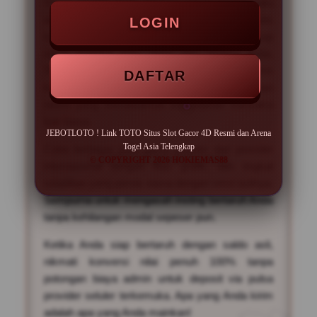
SLOT DEMO hadir sebagai solusi cerdas satu
atap untuk Anda! Kami menyediakan akses gratis
LOGIN
ke ribuan simulator mesin slot online terlengkap
untuk menguji pola, ritme, dan strategi Anda.
Tidak hanya sebagai tempat latihan, platform
DAFTAR
kami juga terintegrasi dengan gerbang taruhan
resmi yang menawarkan kemudahan transaksi
luar biasa.
JEBOTLOTO ! Link TOTO Situs Slot Gacor 4D Resmi dan Arena
Togel Asia Telengkap
Coba berbagai judul game populer dari provider
© COPYRIGHT 2026 HOKIEMAS88
internasional dengan fitur, grafik, dan tingkat
volatilitas yang persis sama dengan versi aslinya.
Sempurna untuk mengasah insting bertaruh Anda
tanpa kehilangan modal sepeser pun.
Ketika Anda siap bertaruh dengan saldo asli,
nikmati konversi nilai penuh 100% tanpa
potongan biaya admin untuk deposit via pulsa
provider seluler terkemuka. Apa yang Anda kirim
adalah apa yang Anda mainkan!