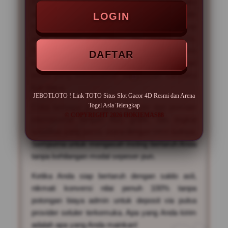
SLOT DEMO hadir sebagai solusi cerdas satu
atap untuk Anda! Kami menyediakan akses gratis
LOGIN
ke ribuan simulator mesin slot online terlengkap
untuk menguji pola, ritme, dan strategi Anda.
Tidak hanya sebagai tempat latihan, platform
DAFTAR
kami juga terintegrasi dengan gerbang taruhan
resmi yang menawarkan kemudahan transaksi
luar biasa.
JEBOTLOTO ! Link TOTO Situs Slot Gacor 4D Resmi dan Arena
Togel Asia Telengkap
Coba berbagai judul game populer dari provider
© COPYRIGHT 2026 HOKIEMAS88
internasional dengan fitur, grafik, dan tingkat
volatilitas yang persis sama dengan versi aslinya.
Sempurna untuk mengasah insting bertaruh Anda
tanpa kehilangan modal sepeser pun.
Ketika Anda siap bertaruh dengan saldo asli,
nikmati konversi nilai penuh 100% tanpa
potongan biaya admin untuk deposit via pulsa
provider seluler terkemuka. Apa yang Anda kirim
adalah apa yang Anda mainkan!