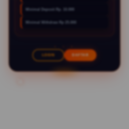
Minimal Deposit Rp. 10.000
Minimal Withdraw Rp 25.000
LOGIN
DAFTAR
Layer Popup Close
JEBOLTOTO: Link Situ
TOTO Slot Gacor Terpercaya
dan Bandar Togel Asia
Terpopuler