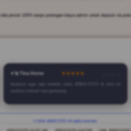
i nilai penuh 100% tanpa potongan biaya admin untuk deposit via pul
JEBOLTOTO
Tina Horse
★★★★★
2026-07-12
Awalnya ragu tapi setelah coba JEBOLTOTO di situs ini
soalnya maxwin nya gampang
© 2026 JEBOLTOTO. All rights reserved.
C
JEBOLTOTO SLOT 10K
JEBOLTOTO GACOR
LINK JEBOLTOTO