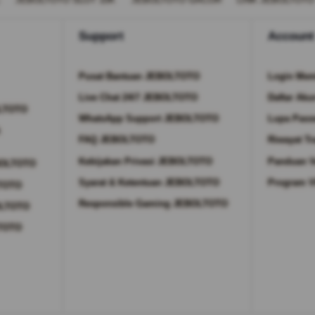
Support
Account
Pusat Bantuan JEBOLTOTO
Login Me
Live Chat 24/7 JEBOLTOTO
Daftar Ak
OLTOTO
WhatsApp Support JEBOLTOTO
Lupa Pas
k
FAQ JEBOLTOTO
Riwayat T
Kebijakan Privasi JEBOLTOTO
Panduan V
BOLTOTO
Syarat & Ketentuan JEBOLTOTO
Program 
LTOTO
Responsible Gaming JEBOLTOTO
OLTOTO
LTOTO