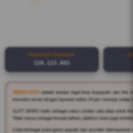
Layer Popup Close
JEBOLTOTO: Link Situ T
PENILAIAN PENGGUNA
S
120.123.003
JEBOLTOTO
adalah bandar togel Asia terpopuler dan link
transaksi aman dengan layanan online 24 jam nonstop setiap h
SLOT DEMO hadir sebagai solusi cerdas satu atap untuk Anda!
Tidak hanya sebagai tempat latihan, platform kami juga teri
Coba berbagai judul game populer dari provider internasional 