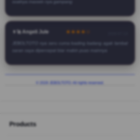
soalnya maxwin nya gampang
Angeli Jule
★★★★☆
2026-07-14
JEBOLTOTO nya seru cuma loading kadang agak lambat
saran saya dipercepat biar makin puas mainnya
© 2026 JEBOLTOTO. All rights reserved.
Buka
Footer Navigation
Products