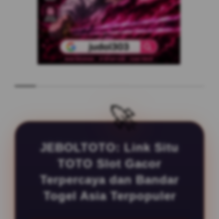
JEBOLTOTO: Link Situ
TOTO Slot Gacor
Terpercaya dan Bandar
Togel Asia Terpopuler