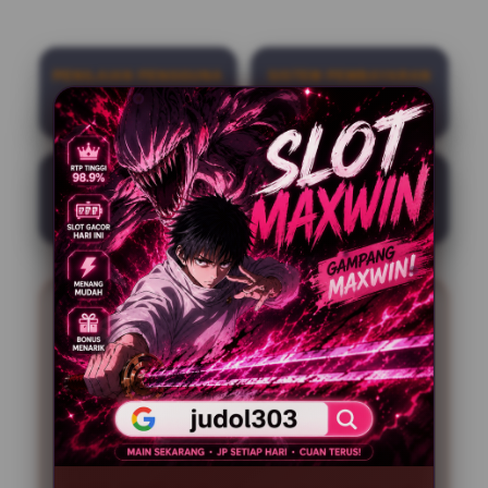
PENILAIAN PENGGUNA
SISTEM PEMBAYARAN
120.123.003
5 Metode
LAYANAN SUPPORT
SISTEM
24/7
Pragmatic Play
JEBOLTOTO
adalah bandar togel Asia terpopuler
dan link situs TOTO slot gacor terpercaya. Kami
menyediakan pasaran togel resmi terlengkap,
game slot online gampang menang, serta
transaksi aman dengan layanan online 24 jam
nonstop setiap hari!