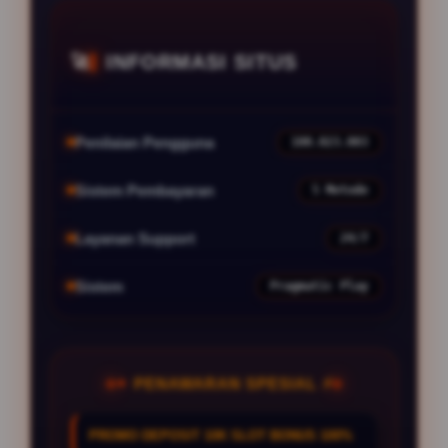
INFORMASI SITUS
Penilaian Pengguna
100.023.003
Sistem Pembayaran
5 Metode
Layanan Support
24/7
Sistem
Pragmatic Play
PENAWARAN SPESIAL
PROMO DEPOSIT 10K SLOT BONUS 100%