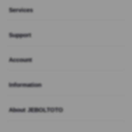
Buka
Services
Buka
Support
Buka
Account
Buka
Information
Buka
About JEBOLTOTO