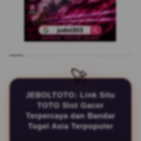
JEBOLTOTO: Link Situ
TOTO Slot Gacor
Terpercaya dan Bandar
Togel Asia Terpopuler