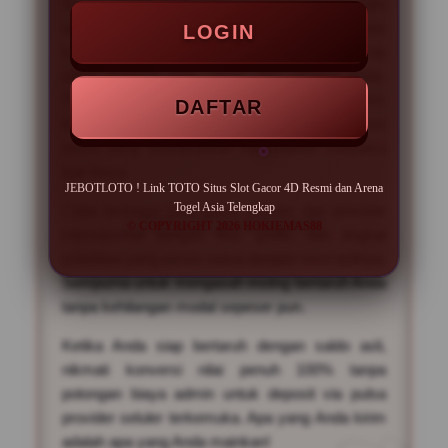
SLOT DEMO hadir sebagai solusi cerdas satu
atap untuk Anda! Kami menyediakan akses gratis
LOGIN
ke ribuan simulator mesin slot online terlengkap
untuk menguji pola, ritme, dan strategi Anda.
Tidak hanya sebagai tempat latihan, platform
DAFTAR
kami juga terintegrasi dengan gerbang taruhan
resmi yang menawarkan kemudahan transaksi
luar biasa.
JEBOTLOTO ! Link TOTO Situs Slot Gacor 4D Resmi dan Arena
Togel Asia Telengkap
Coba berbagai judul game populer dari provider
© COPYRIGHT 2026 HOKIEMAS88
internasional dengan fitur, grafik, dan tingkat
volatilitas yang persis sama dengan versi aslinya.
Sempurna untuk mengasah insting bertaruh Anda
tanpa kehilangan modal sepeser pun.
Ketika Anda siap bertaruh dengan saldo asli,
nikmati konversi nilai penuh 100% tanpa
potongan biaya admin untuk deposit via pulsa
provider seluler terkemuka. Apa yang Anda kirim
adalah apa yang Anda mainkan!