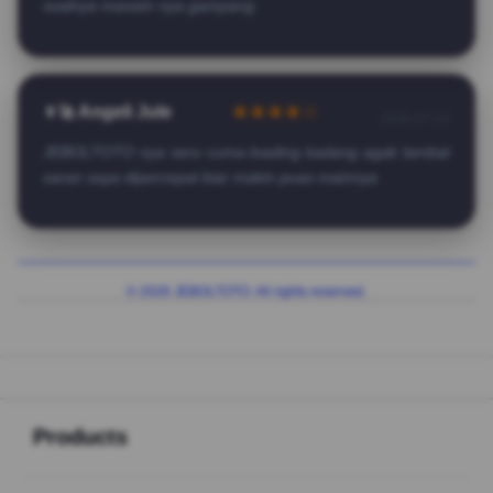
soalnya maxwin nya gampang
Angeli Jule
★★★★☆
2026-07-14
JEBOLTOTO nya seru cuma loading kadang agak lambat
saran saya dipercepat biar makin puas mainnya
© 2026 JEBOLTOTO. All rights reserved.
Buka
Footer Navigation
Products