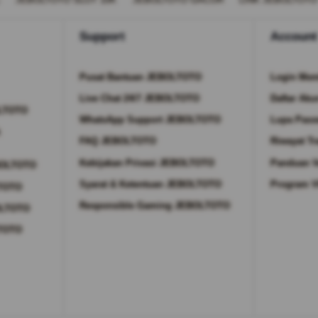
Support
Account
Pusat Bantuan JEBOLTOTO
Login Me
Live Chat 24/7 JEBOLTOTO
Daftar Ak
OLTOTO
WhatsApp Support JEBOLTOTO
Lupa Pas
k
FAQ JEBOLTOTO
Riwayat T
Kebijakan Privasi JEBOLTOTO
Panduan V
BOLTOTO
Syarat & Ketentuan JEBOLTOTO
Program 
LTOTO
Responsible Gaming JEBOLTOTO
OLTOTO
LTOTO