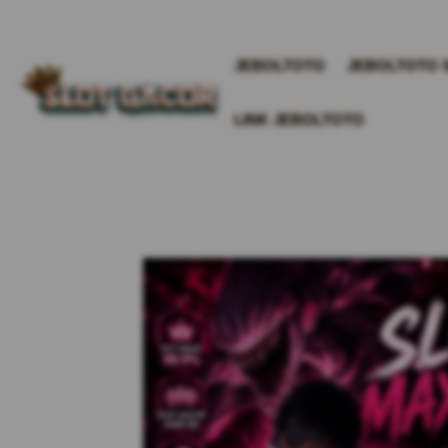
Skip
to
content
JEBOLTOTO
JEBOLTOTO 
LINK JEBOLTOTO
Buka Info Lebih Lanjut