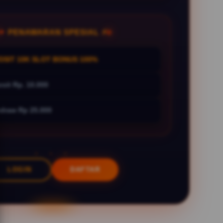
PENAWARAN SPESIAL
SIT 10K SLOT BONUS 100%
sit Rp. 10.000
hdraw Rp 25.000
LOGIN
DAFTAR