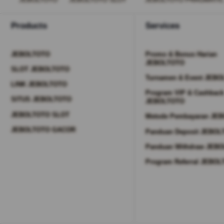
Footer Navigation
Products
Services
JEBOLTOTO
Promo & Bonus Harian
JEBOLTOTO
SLOT JEBOLTOTO
Turnamen & Event JEB
LINK JEBOLTOTO
Program VIP & Cashbac
SITUS JEBOLTOTO
JEBOLTOTO
JEBOLTOTO SLOT
Metode Pembayaran JE
JEBOLTOTO GACOR
Panduan Deposit JEBO
Panduan Withdraw JEB
Program Referral JEBO