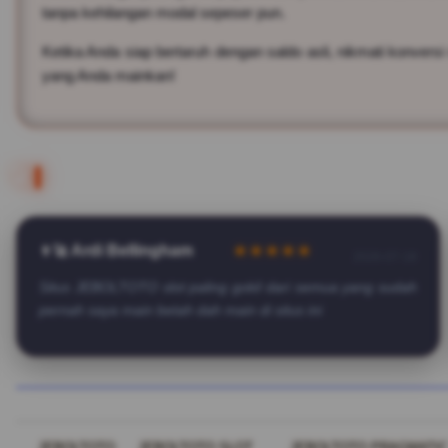
tanpa kehilangan modal sepeser pun.
Ketika Anda siap bertaruh dengan saldo asli, nikmati konvers
yang Anda mainkan!
ULASAN TERBARU KOMUNITAS 
Ardi Bellingham
★★★★★
2026-07-18
Situs JEBOLTOTO slot paling gokil dari semua yang sudah
pernah saya main betah dah main di situs ini
JEBOLTOTO
JEBOLTOTO SLOT
JEBOLTOTO PRAGMATI