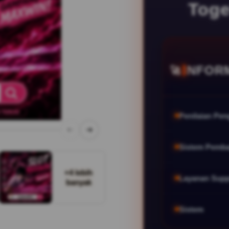
Toge
INFOR
Penilaian Pe
Sebelumnya
Berikutnya
Sistem Pemb
+4 lebih
Layanan Supp
banyak
Sistem