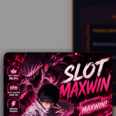
PROMO DEPO
Minimal Depo
Minimal Wit