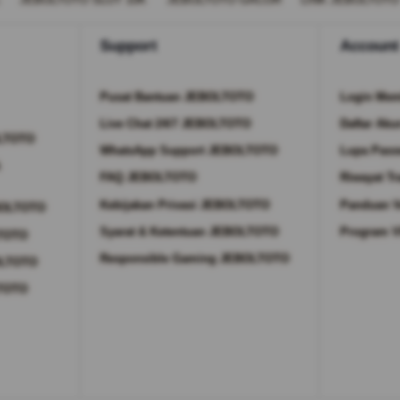
Support
Account
Pusat Bantuan JEBOLTOTO
Login Me
Live Chat 24/7 JEBOLTOTO
Daftar Ak
OLTOTO
WhatsApp Support JEBOLTOTO
Lupa Pas
k
FAQ JEBOLTOTO
Riwayat T
Kebijakan Privasi JEBOLTOTO
Panduan V
BOLTOTO
Syarat & Ketentuan JEBOLTOTO
Program 
LTOTO
Responsible Gaming JEBOLTOTO
OLTOTO
LTOTO