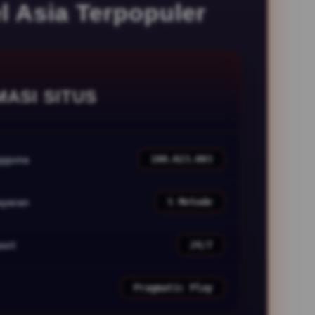
l Asia Terpopuler
MASI SITUS
ngguna
100.023.003
ayaran
5 Metode
ort
24/7
Pragmatic Play