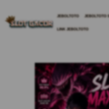
Skip
to
content
JEBOLTOTO
JEBOLTOTO 
LINK JEBOLTOTO
Buka Info Lebih Lanjut