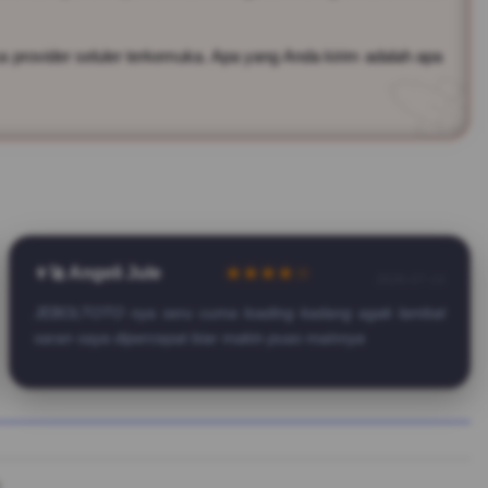
sa provider seluler terkemuka. Apa yang Anda kirim adalah apa
Angeli Jule
★★★★☆
2026-07-14
JEBOLTOTO nya seru cuma loading kadang agak lambat
saran saya dipercepat biar makin puas mainnya