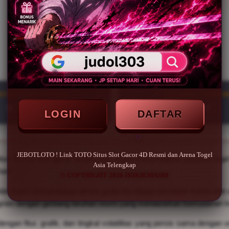
OTO Slot Gacor Terpercay
Terpopuler
ISTEM PEMBAYARAN
LAYANAN SUPPOR
5 Metode
24/7
LOGIN
DAFTAR
JEBOTLOTO ! Link TOTO Situs Slot Gacor 4D Resmi dan Arena Togel
 situs TOTO slot gacor terpercaya. Kami menyediakan pasaran toge
Asia Telengkap
ari!
© COPYRIGHT 2026 HOKIEMAS88
 Kami menyediakan akses gratis ke ribuan simulator mesin slot onl
ntegrasi dengan gerbang taruhan resmi yang menawarkan kemudahan tr
dengan fitur, grafik, dan tingkat volatilitas yang persis sama denga