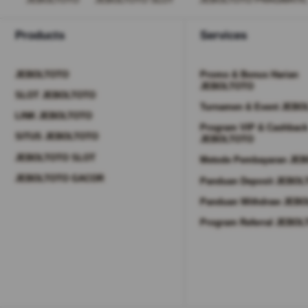
Footer Navigation
Products
Services
JEBOLTOTO
Promo & Bonus Harian
JEBOLTOTO
SLOT JEBOLTOTO
Turnamen & Event JEB
LINK JEBOLTOTO
Program VIP & Cashbac
SITUS JEBOLTOTO
JEBOLTOTO
JEBOLTOTO SLOT
Metode Pembayaran JE
JEBOLTOTO GACOR
Panduan Deposit JEBO
Panduan Withdraw JEB
Program Referral JEBO