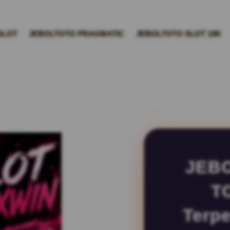
SLOT
JEBOLTOTO PRAGMATIC
JEBOLTOTO SLOT 10K
JEBO
T
Terp