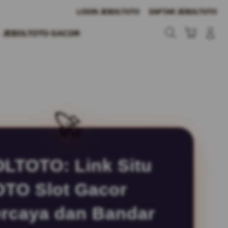
LOGIN JEBOLTOTO
DAFTAR JEBOLTOTO
Cari
Troli
Login/Sign-Up
JEBOLTOTO GACOR
Cari
LTOTO: Link Situ
OTO Slot Gacor
ercaya dan Bandar