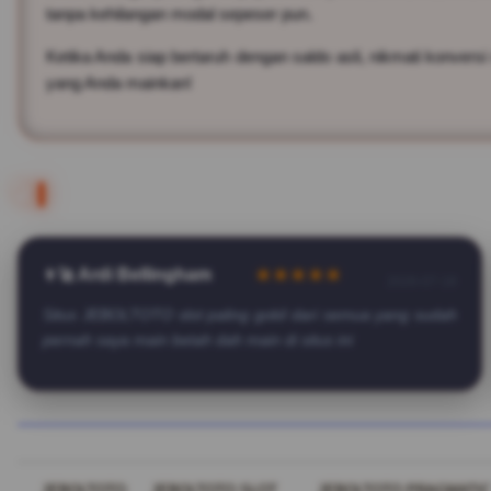
tanpa kehilangan modal sepeser pun.
Ketika Anda siap bertaruh dengan saldo asli, nikmati konvers
yang Anda mainkan!
ULASAN TERBARU KOMUNITAS 
Ardi Bellingham
★★★★★
2026-07-18
Situs JEBOLTOTO slot paling gokil dari semua yang sudah
pernah saya main betah dah main di situs ini
JEBOLTOTO
JEBOLTOTO SLOT
JEBOLTOTO PRAGMATI