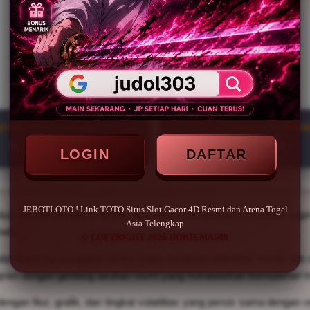
OTO Slot Gacor Terpercay
Terpopuler
ISTEM PEMBAYARAN
LAYANAN SUPPOR
5 Metode
24/7
LOGIN
DAFTAR
JEBOTLOTO ! Link TOTO Situs Slot Gacor 4D Resmi dan Arena Togel
 situs TOTO slot gacor terpercaya. Kami menyediakan pasaran toge
Asia Telengkap
ari!
© COPYRIGHT 2026 HOKIEMAS88
 Kami menyediakan akses gratis ke ribuan simulator mesin slot onl
ntegrasi dengan gerbang taruhan resmi yang menawarkan kemudahan tr
dengan fitur, grafik, dan tingkat volatilitas yang persis sama denga