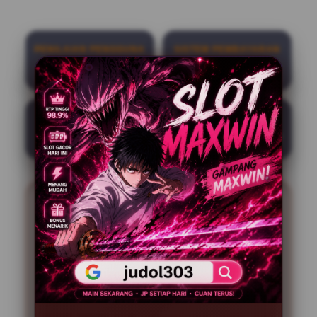
PENILAIAN PENGGUNA
SISTEM PEMBAYARAN
120.123.003
5 Metode
LAYANAN SUPPORT
SISTEM
24/7
Pragmatic Play
JEBOLTOTO
adalah bandar togel Asia terpopuler
dan link situs TOTO slot gacor terpercaya. Kami
menyediakan pasaran togel resmi terlengkap,
game slot online gampang menang, serta
transaksi aman dengan layanan online 24 jam
nonstop setiap hari!