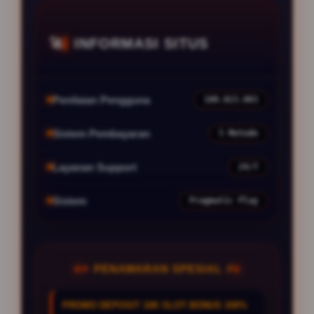
INFORMASI SITUS
Penilaian Pengguna
100.023.003
Sistem Pembayaran
5 Metode
Layanan Support
24/7
Sistem
Pragmatic Play
PENAWARAN SPESIAL
PROMO DEPOSIT 10K SLOT BONUS 100%