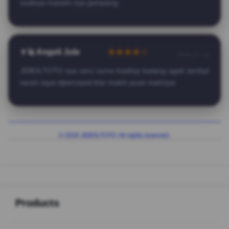
soalnya maxwin nya gampang
Angeli Jule
★★★★☆
2026-07-14
JEBOLTOTO nya seru cuma loading kadang agak lambat
saran saya dipercepat biar makin puas mainnya
© 2026 JEBOLTOTO. All rights reserved.
Buka
Footer Navigation
Products