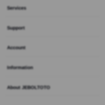
Buka
Services
Buka
Support
Buka
Account
Buka
Information
Buka
About JEBOLTOTO