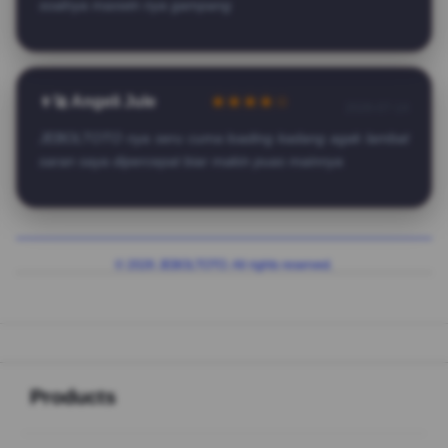
soalnya maxwin nya gampang
Angeli Jule
★★★★☆
2026-07-14
JEBOLTOTO nya seru cuma loading kadang agak lambat
saran saya dipercepat biar makin puas mainnya
© 2026 JEBOLTOTO. All rights reserved.
Buka
Footer Navigation
Products