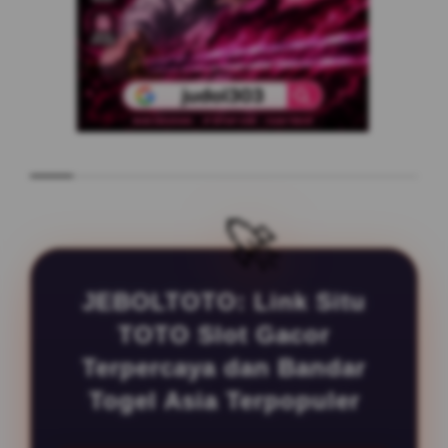
JEBOLTOTO: Link Situ
TOTO Slot Gacor
Terpercaya dan Bandar
Togel Asia Terpopuler