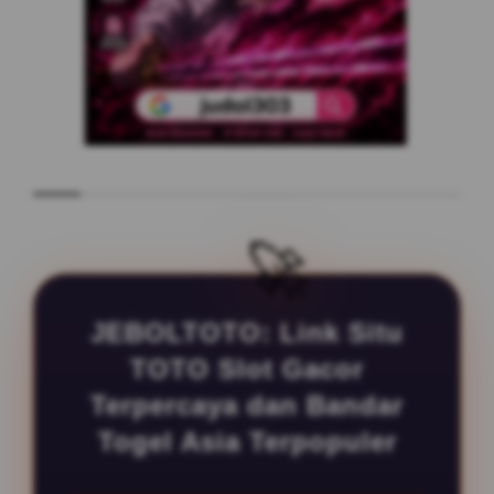
JEBOLTOTO: Link Situ
TOTO Slot Gacor
Terpercaya dan Bandar
Togel Asia Terpopuler