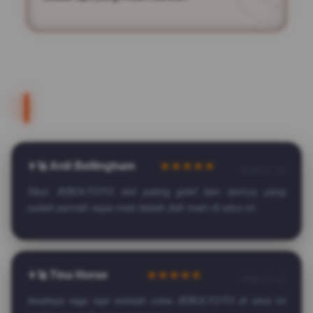
ULASAN TERBARU KOMUNITAS
JEBOLTOTO
Ardi Bellingham
★★★★★
2026-07-18
Situs JEBOLTOTO slot paling gokil dari semua yang
sudah pernah saya main betah dah main di situs ini
Tina Horse
★★★★★
2026-07-12
Awalnya ragu tapi setelah coba JEBOLTOTO di situs ini