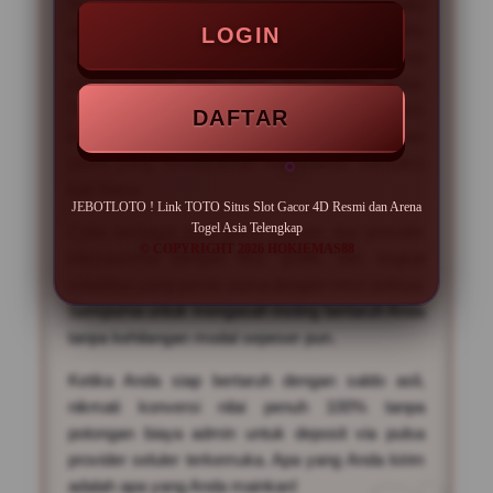
SLOT DEMO hadir sebagai solusi cerdas satu
atap untuk Anda! Kami menyediakan akses gratis
LOGIN
ke ribuan simulator mesin slot online terlengkap
untuk menguji pola, ritme, dan strategi Anda.
Tidak hanya sebagai tempat latihan, platform
DAFTAR
kami juga terintegrasi dengan gerbang taruhan
resmi yang menawarkan kemudahan transaksi
luar biasa.
JEBOTLOTO ! Link TOTO Situs Slot Gacor 4D Resmi dan Arena
Togel Asia Telengkap
Coba berbagai judul game populer dari provider
© COPYRIGHT 2026 HOKIEMAS88
internasional dengan fitur, grafik, dan tingkat
volatilitas yang persis sama dengan versi aslinya.
Sempurna untuk mengasah insting bertaruh Anda
tanpa kehilangan modal sepeser pun.
Ketika Anda siap bertaruh dengan saldo asli,
nikmati konversi nilai penuh 100% tanpa
potongan biaya admin untuk deposit via pulsa
provider seluler terkemuka. Apa yang Anda kirim
adalah apa yang Anda mainkan!