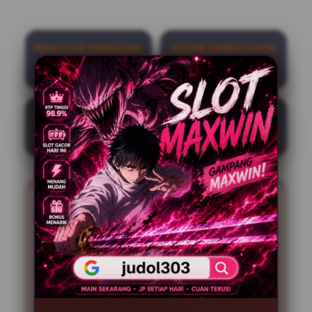
PENILAIAN PENGGUNA
SISTEM PEMBAYARAN
120.123.003
5 Metode
LAYANAN SUPPORT
SISTEM
24/7
Pragmatic Play
JEBOLTOTO
adalah bandar togel Asia terpopuler
dan link situs TOTO slot gacor terpercaya. Kami
menyediakan pasaran togel resmi terlengkap,
game slot online gampang menang, serta
transaksi aman dengan layanan online 24 jam
nonstop setiap hari!