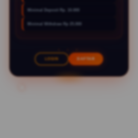
Minimal Deposit Rp. 10.000
Minimal Withdraw Rp 25.000
LOGIN
DAFTAR
Layer Popup Close
JEBOLTOTO: Link Situ
TOTO Slot Gacor Terpercaya
dan Bandar Togel Asia
Terpopuler