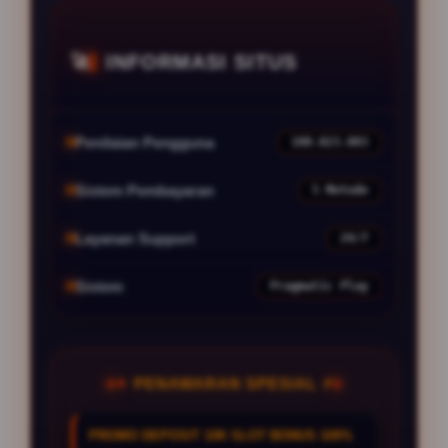
INFORMASI SITUS
Penilaian Pengguna
100.023.003
Sistem Pembayaran
5 Metode
Layanan Support
24/7
Sistem
Pragmatic Play
PENAWARAN SPESIAL
PROMO DEPOSIT 10K SLOT BONUS 100%