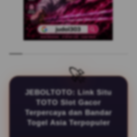
JEBOLTOTO: Link Situ
TOTO Slot Gacor
Terpercaya dan Bandar
Togel Asia Terpopuler