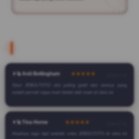
ULASAN TERBARU KOMUNITAS
JEBOLTOTO
Ardi Bellingham
★★★★★
2026-07-18
Situs JEBOLTOTO slot paling gokil dari semua yang
sudah pernah saya main betah dah main di situs ini
Tina Horse
★★★★★
2026-07-12
Awalnya ragu tapi setelah coba JEBOLTOTO di situs ini