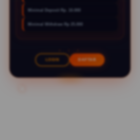
Minimal Deposit Rp. 10.000
Minimal Withdraw Rp 25.000
LOGIN
DAFTAR
Layer Popup Close
JEBOLTOTO: Link Situ
TOTO Slot Gacor Terpercaya
dan Bandar Togel Asia
Terpopuler