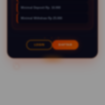
Minimal Deposit Rp. 10.000
Minimal Withdraw Rp 25.000
LOGIN
DAFTAR
Layer Popup Close
JEBOLTOTO: Link Situ
TOTO Slot Gacor Terpercaya
dan Bandar Togel Asia
Terpopuler