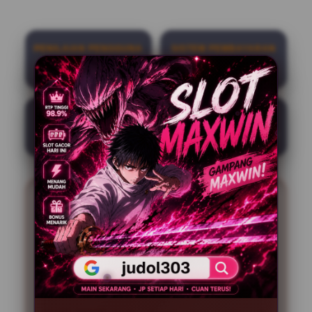
PENILAIAN PENGGUNA
SISTEM PEMBAYARAN
120.123.003
5 Metode
LAYANAN SUPPORT
SISTEM
24/7
Pragmatic Play
JEBOLTOTO
adalah bandar togel Asia terpopuler
dan link situs TOTO slot gacor terpercaya. Kami
menyediakan pasaran togel resmi terlengkap,
game slot online gampang menang, serta
transaksi aman dengan layanan online 24 jam
nonstop setiap hari!