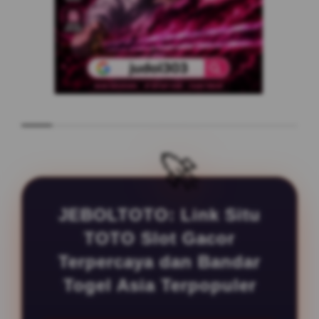
JEBOLTOTO: Link Situ
TOTO Slot Gacor
Terpercaya dan Bandar
Togel Asia Terpopuler