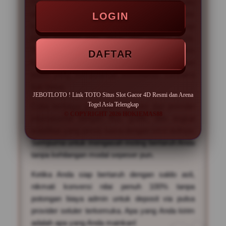
SLOT DEMO hadir sebagai solusi cerdas satu
atap untuk Anda! Kami menyediakan akses gratis
LOGIN
ke ribuan simulator mesin slot online terlengkap
untuk menguji pola, ritme, dan strategi Anda.
Tidak hanya sebagai tempat latihan, platform
DAFTAR
kami juga terintegrasi dengan gerbang taruhan
resmi yang menawarkan kemudahan transaksi
luar biasa.
JEBOTLOTO ! Link TOTO Situs Slot Gacor 4D Resmi dan Arena
Togel Asia Telengkap
Coba berbagai judul game populer dari provider
© COPYRIGHT 2026 HOKIEMAS88
internasional dengan fitur, grafik, dan tingkat
volatilitas yang persis sama dengan versi aslinya.
Sempurna untuk mengasah insting bertaruh Anda
tanpa kehilangan modal sepeser pun.
Ketika Anda siap bertaruh dengan saldo asli,
nikmati konversi nilai penuh 100% tanpa
potongan biaya admin untuk deposit via pulsa
provider seluler terkemuka. Apa yang Anda kirim
adalah apa yang Anda mainkan!