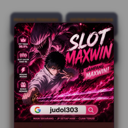
PENILAIAN PENGGUNA
SISTEM PEMBAYARAN
120.123.003
5 Metode
LAYANAN SUPPORT
SISTEM
24/7
Pragmatic Play
JEBOLTOTO
adalah bandar togel Asia terpopuler
dan link situs TOTO slot gacor terpercaya. Kami
menyediakan pasaran togel resmi terlengkap,
game slot online gampang menang, serta
transaksi aman dengan layanan online 24 jam
nonstop setiap hari!