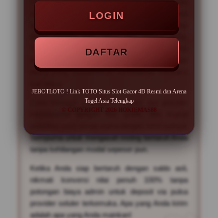
SLOT DEMO hadir sebagai solusi cerdas satu
atap untuk Anda! Kami menyediakan akses gratis
LOGIN
ke ribuan simulator mesin slot online terlengkap
untuk menguji pola, ritme, dan strategi Anda.
Tidak hanya sebagai tempat latihan, platform
DAFTAR
kami juga terintegrasi dengan gerbang taruhan
resmi yang menawarkan kemudahan transaksi
luar biasa.
JEBOTLOTO ! Link TOTO Situs Slot Gacor 4D Resmi dan Arena
Togel Asia Telengkap
Coba berbagai judul game populer dari provider
© COPYRIGHT 2026 HOKIEMAS88
internasional dengan fitur, grafik, dan tingkat
volatilitas yang persis sama dengan versi aslinya.
Sempurna untuk mengasah insting bertaruh Anda
tanpa kehilangan modal sepeser pun.
Ketika Anda siap bertaruh dengan saldo asli,
nikmati konversi nilai penuh 100% tanpa
potongan biaya admin untuk deposit via pulsa
provider seluler terkemuka. Apa yang Anda kirim
adalah apa yang Anda mainkan!