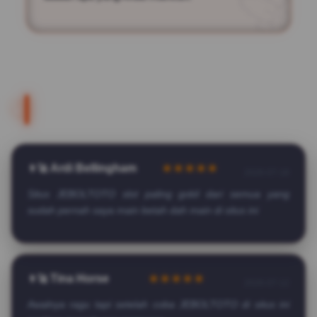
ULASAN TERBARU KOMUNITAS
JEBOLTOTO
Ardi Bellingham
★★★★★
2026-07-18
Situs JEBOLTOTO slot paling gokil dari semua yang
sudah pernah saya main betah dah main di situs ini
Tina Horse
★★★★★
2026-07-12
Awalnya ragu tapi setelah coba JEBOLTOTO di situs ini