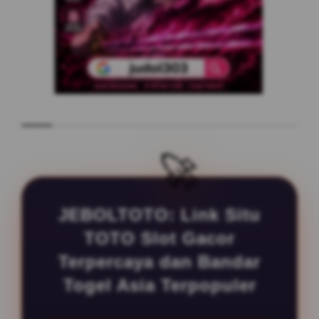
JEBOLTOTO: Link Situ
TOTO Slot Gacor
Terpercaya dan Bandar
Togel Asia Terpopuler