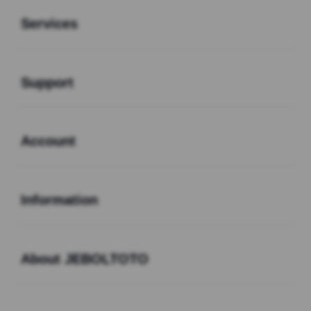
Buka
Services
Buka
Support
Buka
Account
Buka
Information
Buka
About JEBOLTOTO