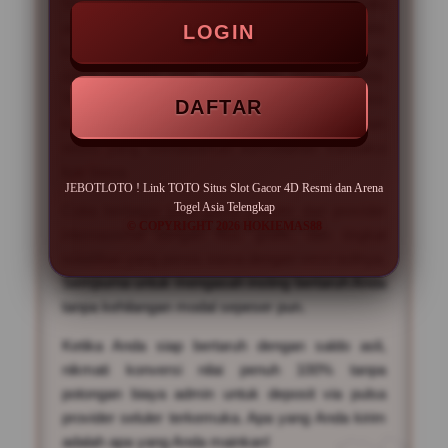
SLOT DEMO hadir sebagai solusi cerdas satu
atap untuk Anda! Kami menyediakan akses gratis
LOGIN
ke ribuan simulator mesin slot online terlengkap
untuk menguji pola, ritme, dan strategi Anda.
Tidak hanya sebagai tempat latihan, platform
DAFTAR
kami juga terintegrasi dengan gerbang taruhan
resmi yang menawarkan kemudahan transaksi
luar biasa.
JEBOTLOTO ! Link TOTO Situs Slot Gacor 4D Resmi dan Arena
Togel Asia Telengkap
Coba berbagai judul game populer dari provider
© COPYRIGHT 2026 HOKIEMAS88
internasional dengan fitur, grafik, dan tingkat
volatilitas yang persis sama dengan versi aslinya.
Sempurna untuk mengasah insting bertaruh Anda
tanpa kehilangan modal sepeser pun.
Ketika Anda siap bertaruh dengan saldo asli,
nikmati konversi nilai penuh 100% tanpa
potongan biaya admin untuk deposit via pulsa
provider seluler terkemuka. Apa yang Anda kirim
adalah apa yang Anda mainkan!