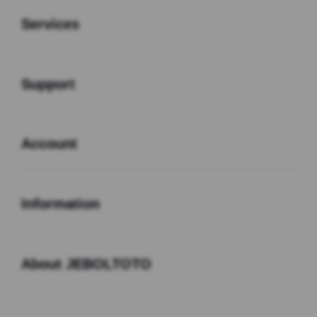
Buka
Services
Buka
Support
Buka
Account
Buka
Information
Buka
About JEBOLTOTO