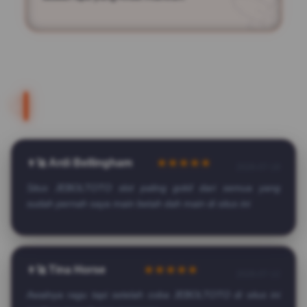
ULASAN TERBARU KOMUNITAS
JEBOLTOTO
Ardi Bellingham
★★★★★
2026-07-18
Situs JEBOLTOTO slot paling gokil dari semua yang
sudah pernah saya main betah dah main di situs ini
Tina Horse
★★★★★
2026-07-12
Awalnya ragu tapi setelah coba JEBOLTOTO di situs ini