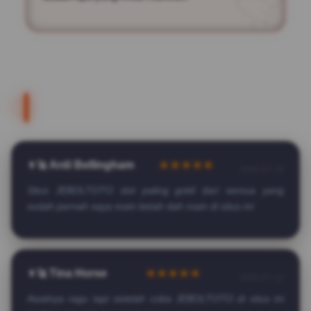
ULASAN TERBARU KOMUNITAS
JEBOLTOTO
Ardi Bellingham
★★★★★
2026-07-18
Situs JEBOLTOTO slot paling gokil dari semua yang
sudah pernah saya main betah dah main di situs ini
Tina Horse
★★★★★
2026-07-12
Awalnya ragu tapi setelah coba JEBOLTOTO di situs ini