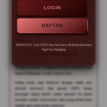
SLOT DEMO hadir sebagai solusi cerdas satu
atap untuk Anda! Kami menyediakan akses gratis
LOGIN
ke ribuan simulator mesin slot online terlengkap
untuk menguji pola, ritme, dan strategi Anda.
Tidak hanya sebagai tempat latihan, platform
DAFTAR
kami juga terintegrasi dengan gerbang taruhan
resmi yang menawarkan kemudahan transaksi
luar biasa.
JEBOTLOTO ! Link TOTO Situs Slot Gacor 4D Resmi dan Arena
Togel Asia Telengkap
Coba berbagai judul game populer dari provider
© COPYRIGHT 2026 HOKIEMAS88
internasional dengan fitur, grafik, dan tingkat
volatilitas yang persis sama dengan versi aslinya.
Sempurna untuk mengasah insting bertaruh Anda
tanpa kehilangan modal sepeser pun.
Ketika Anda siap bertaruh dengan saldo asli,
nikmati konversi nilai penuh 100% tanpa
potongan biaya admin untuk deposit via pulsa
provider seluler terkemuka. Apa yang Anda kirim
adalah apa yang Anda mainkan!