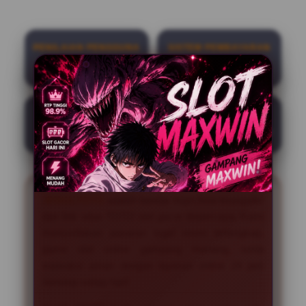
PENILAIAN PENGGUNA
SISTEM PEMBAYARAN
120.123.003
5 Metode
LAYANAN SUPPORT
SISTEM
24/7
Pragmatic Play
JEBOLTOTO
adalah bandar togel Asia terpopuler
dan link situs TOTO slot gacor terpercaya. Kami
menyediakan pasaran togel resmi terlengkap,
game slot online gampang menang, serta
transaksi aman dengan layanan online 24 jam
nonstop setiap hari!