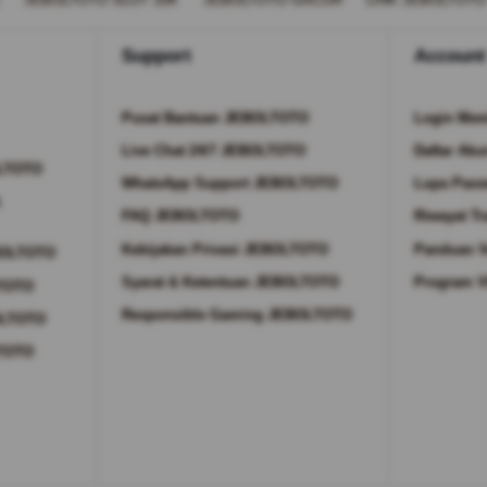
Support
Account
Pusat Bantuan JEBOLTOTO
Login Me
Live Chat 24/7 JEBOLTOTO
Daftar Ak
OLTOTO
WhatsApp Support JEBOLTOTO
Lupa Pas
k
FAQ JEBOLTOTO
Riwayat T
Kebijakan Privasi JEBOLTOTO
Panduan V
BOLTOTO
Syarat & Ketentuan JEBOLTOTO
Program 
LTOTO
Responsible Gaming JEBOLTOTO
OLTOTO
LTOTO