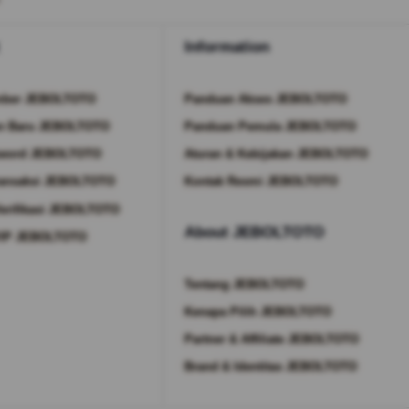
Information
mber JEBOLTOTO
Panduan Akses JEBOLTOTO
un Baru JEBOLTOTO
Panduan Pemula JEBOLTOTO
sword JEBOLTOTO
Aturan & Kebijakan JEBOLTOTO
ransaksi JEBOLTOTO
Kontak Resmi JEBOLTOTO
erifikasi JEBOLTOTO
About JEBOLTOTO
VIP JEBOLTOTO
Tentang JEBOLTOTO
Kenapa Pilih JEBOLTOTO
Partner & Affiliate JEBOLTOTO
Brand & Identitas JEBOLTOTO