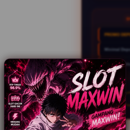
PROMO DEPO
Minimal Depo
Minimal Wit