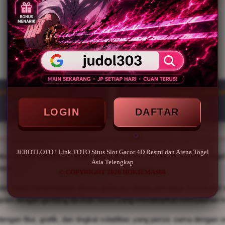
OTO Slot Gacor Terpercay
Terpopuler
ISTEM PEMBAYARAN
LAYANAN SUPPOR
5 Metode
24/7
LOGIN
DAFTAR
JEBOTLOTO ! Link TOTO Situs Slot Gacor 4D Resmi dan Arena Togel
 situs TOTO slot gacor terpercaya. Kami menyediakan pasaran toge
Asia Telengkap
ari!
© COPYRIGHT 2026 HOKIEMAS88
 Kami menyediakan akses gratis ke ribuan simulator mesin slot onl
ntegrasi dengan gerbang taruhan resmi yang menawarkan kemudahan tr
dengan fitur, grafik, dan tingkat volatilitas yang persis sama denga