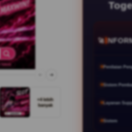
Toge
INFOR
Penilaian Pe
Sebelumnya
Berikutnya
Sistem Pemb
+4 lebih
Layanan Supp
banyak
Sistem