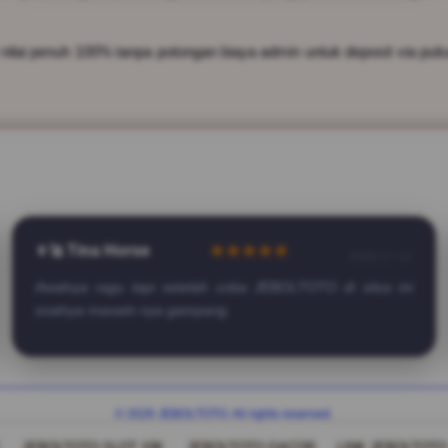
i nilai penuh 100% tanpa potongan biaya admin untuk deposit via pul
JEBOLTOTO
Tina Horse
★★★★★
2026-07-12
Awalnya ragu tapi setelah coba JEBOLTOTO di situs ini
soalnya maxwin nya gampang
© 2026 JEBOLTOTO. All rights reserved.
C
JEBOLTOTO SLOT 10K
JEBOLTOTO GACOR
LINK JEBOLTOTO