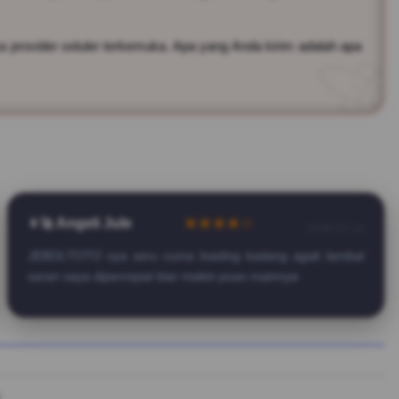
sa provider seluler terkemuka. Apa yang Anda kirim adalah apa
Angeli Jule
★★★★☆
2026-07-14
JEBOLTOTO nya seru cuma loading kadang agak lambat
saran saya dipercepat biar makin puas mainnya