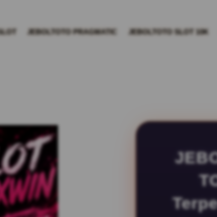
SLOT
JEBOLTOTO PRAGMATIC
JEBOLTOTO SLOT 10K
JEBO
T
Terp