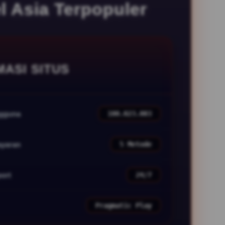
l Asia Terpopuler
MASI SITUS
ngguna
100.023.003
ayaran
5 Metode
ort
24/7
Pragmatic Play