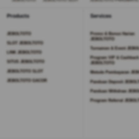
Footer Navigation
Products
Services
JEBOLTOTO
Promo & Bonus Harian
JEBOLTOTO
SLOT JEBOLTOTO
Turnamen & Event JEB
LINK JEBOLTOTO
Program VIP & Cashbac
SITUS JEBOLTOTO
JEBOLTOTO
JEBOLTOTO SLOT
Metode Pembayaran JE
JEBOLTOTO GACOR
Panduan Deposit JEBO
Panduan Withdraw JEB
Program Referral JEBO