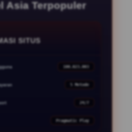
l Asia Terpopuler
MASI SITUS
ngguna
100.023.003
ayaran
5 Metode
ort
24/7
Pragmatic Play