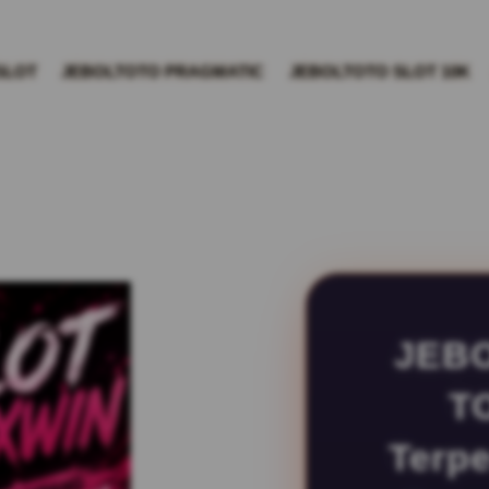
SLOT
JEBOLTOTO PRAGMATIC
JEBOLTOTO SLOT 10K
JEBO
T
Terp