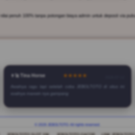
i nilai penuh 100% tanpa potongan biaya admin untuk deposit via pul
JEBOLTOTO
Tina Horse
★★★★★
2026-07-12
Awalnya ragu tapi setelah coba JEBOLTOTO di situs ini
soalnya maxwin nya gampang
© 2026 JEBOLTOTO. All rights reserved.
C
JEBOLTOTO SLOT 10K
JEBOLTOTO GACOR
LINK JEBOLTOTO