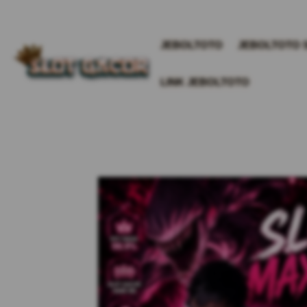
Skip
to
content
JEBOLTOTO
JEBOLTOTO 
LINK JEBOLTOTO
Buka Info Lebih Lanjut