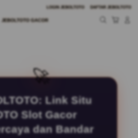
LOGIN JEBOLTOTO
DAFTAR JEBOLTOTO
Cari
Troli
Login/Sign-Up
JEBOLTOTO GACOR
Cari
LTOTO: Link Situ
OTO Slot Gacor
ercaya dan Bandar