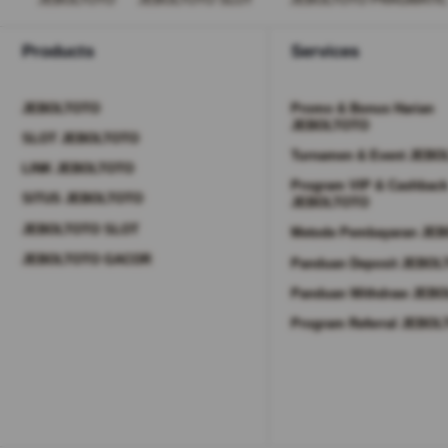
Footer Navigation
Products
Services
JEBOLTOTO
Promo & Bonus Harian
JEBOLTOTO
SLOT JEBOLTOTO
Turnamen & Event JEB
LINK JEBOLTOTO
Program VIP & Cashbac
SITUS JEBOLTOTO
JEBOLTOTO
JEBOLTOTO SLOT
Metode Pembayaran JE
JEBOLTOTO GACOR
Panduan Deposit JEBO
Panduan Withdraw JEB
Program Referral JEBO