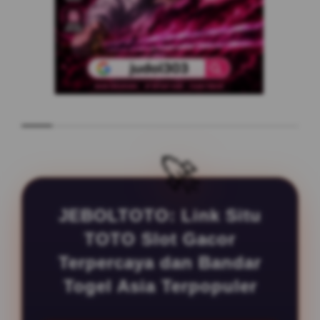
JEBOLTOTO: Link Situ
TOTO Slot Gacor
Terpercaya dan Bandar
Togel Asia Terpopuler