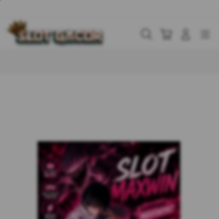
Skip
to
content
Cari
Troli
Login
Navigation
Buka Info Lebih Lanjut