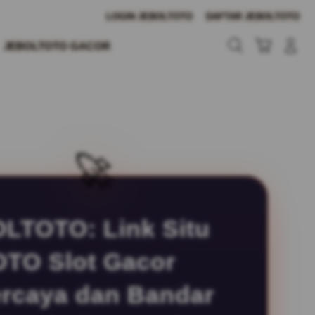
LOGIN JEBOLTOTO
DAFTAR JEBOLTOTO
Cari
Troli
Login/Sign-Up
JEBOLTOTO GACOR
Cari
LTOTO: Link Situ
OTO Slot Gacor
ercaya dan Bandar