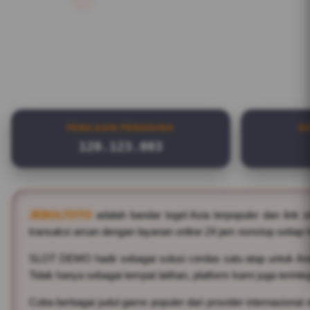
Layer Popup Close
JEBOLTOTO: Link Situ T
PENILAIAN PENGGUNA
S
120.123.003
JEBOLTOTO
adalah bandar togel Asia terpopuler dan link
transaksi aman dengan layanan online 24 jam nonstop setiap h
SLOT DEMO hadir sebagai solusi cerdas satu atap untuk Anda!
Tidak hanya sebagai tempat latihan, platform kami juga teri
Coba berbagai judul game populer dari provider internasional 