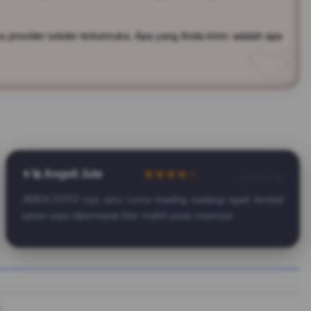
sa provider seluler terkemuka. Apa yang Anda kirim adalah apa
Angeli Jule
★★★★☆
2026-07-14
JEBOLTOTO nya seru cuma loading kadang agak lambat
saran saya dipercepat biar makin puas mainnya