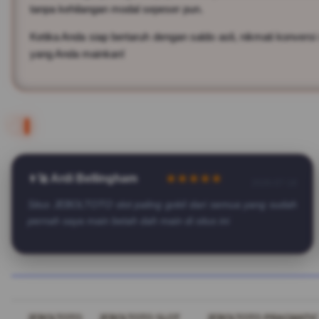
tanpa kehilangan modal sepeser pun.
Ketika Anda siap bertaruh dengan saldo asli, nikmati konvers
yang Anda mainkan!
ULASAN TERBARU KOMUNITAS 
Ardi Bellingham
★★★★★
2026-07-18
Situs JEBOLTOTO slot paling gokil dari semua yang sudah
pernah saya main betah dah main di situs ini
JEBOLTOTO
JEBOLTOTO SLOT
JEBOLTOTO PRAGMATI