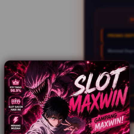
PROMO DEPO
Minimal Depo
Minimal Wit