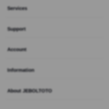
Buka
Services
Buka
Support
Buka
Account
Buka
Information
Buka
About JEBOLTOTO