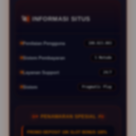
INFORMASI SITUS
Penilaian Pengguna
100.023.003
Sistem Pembayaran
5 Metode
Layanan Support
24/7
Sistem
Pragmatic Play
PENAWARAN SPESIAL
PROMO DEPOSIT 10K SLOT BONUS 100%