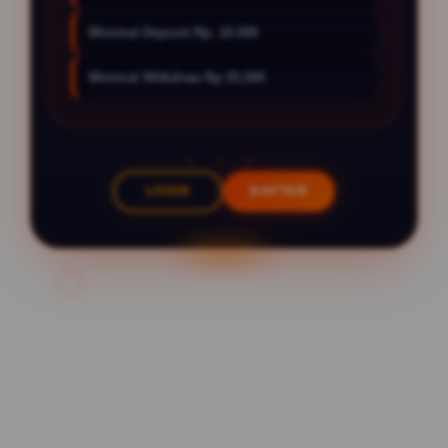
Minimal Deposit Rp. 10.000
Minimal Withdraw Rp 25.000
LOGIN
DAFTAR
Layer Popup Close
JEBOLTOTO: Link Situ
TOTO Slot Gacor Terpercaya
dan Bandar Togel Asia
Terpopuler