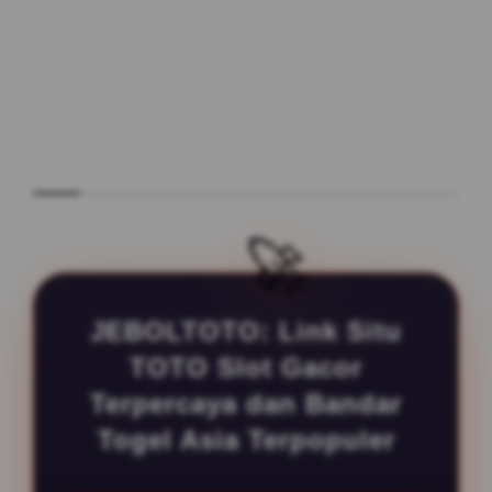
JEBOLTOTO: Link Situ
TOTO Slot Gacor
Terpercaya dan Bandar
Togel Asia Terpopuler