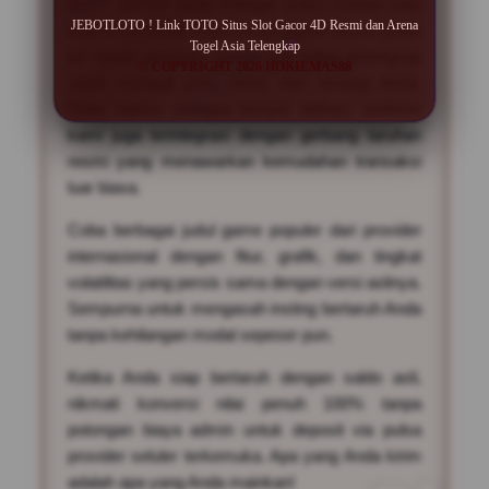
SLOT DEMO hadir sebagai solusi cerdas satu
JEBOTLOTO ! Link TOTO Situs Slot Gacor 4D Resmi dan Arena
atap untuk Anda! Kami menyediakan akses gratis
Togel Asia Telengkap
ke ribuan simulator mesin slot online terlengkap
© COPYRIGHT 2026 HOKIEMAS88
untuk menguji pola, ritme, dan strategi Anda.
Tidak hanya sebagai tempat latihan, platform
kami juga terintegrasi dengan gerbang taruhan
resmi yang menawarkan kemudahan transaksi
luar biasa.
Coba berbagai judul game populer dari provider
internasional dengan fitur, grafik, dan tingkat
volatilitas yang persis sama dengan versi aslinya.
Sempurna untuk mengasah insting bertaruh Anda
tanpa kehilangan modal sepeser pun.
Ketika Anda siap bertaruh dengan saldo asli,
nikmati konversi nilai penuh 100% tanpa
potongan biaya admin untuk deposit via pulsa
provider seluler terkemuka. Apa yang Anda kirim
adalah apa yang Anda mainkan!