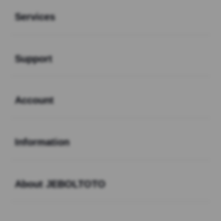
Buka
Services
Buka
Support
Buka
Account
Buka
Information
Buka
About JEBOLTOTO