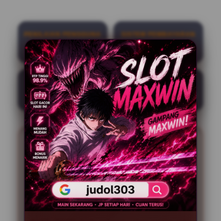
PENILAIAN PENGGUNA
SISTEM PEMBAYARAN
120.123.003
5 Metode
LAYANAN SUPPORT
SISTEM
24/7
Pragmatic Play
JEBOLTOTO
adalah bandar togel Asia terpopuler
dan link situs TOTO slot gacor terpercaya. Kami
menyediakan pasaran togel resmi terlengkap,
game slot online gampang menang, serta
transaksi aman dengan layanan online 24 jam
nonstop setiap hari!