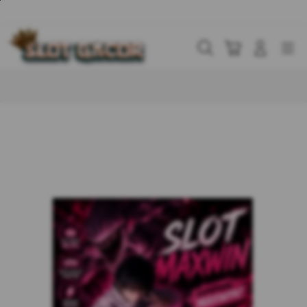
Skip
to
content
Cari
Troli
Login
Navigation
Buka Info Lebih Lanjut