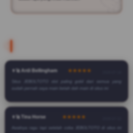
ULASAN TERBARU KOMUNITAS
JEBOLTOTO
Ardi Bellingham
★★★★★
2026-07-18
Situs JEBOLTOTO slot paling gokil dari semua yang
sudah pernah saya main betah dah main di situs ini
Tina Horse
★★★★★
2026-07-12
Awalnya ragu tapi setelah coba JEBOLTOTO di situs ini