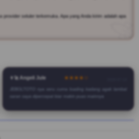
sa provider seluler terkemuka. Apa yang Anda kirim adalah apa
Angeli Jule
★★★★☆
2026-07-14
JEBOLTOTO nya seru cuma loading kadang agak lambat
saran saya dipercepat biar makin puas mainnya