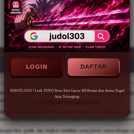
OTO Slot Gacor Terpercay
Terpopuler
ISTEM PEMBAYARAN
LAYANAN SUPPOR
5 Metode
24/7
LOGIN
DAFTAR
JEBOTLOTO ! Link TOTO Situs Slot Gacor 4D Resmi dan Arena Togel
 situs TOTO slot gacor terpercaya. Kami menyediakan pasaran toge
Asia Telengkap
ari!
© COPYRIGHT 2026 HOKIEMAS88
 Kami menyediakan akses gratis ke ribuan simulator mesin slot onl
ntegrasi dengan gerbang taruhan resmi yang menawarkan kemudahan tr
dengan fitur, grafik, dan tingkat volatilitas yang persis sama denga