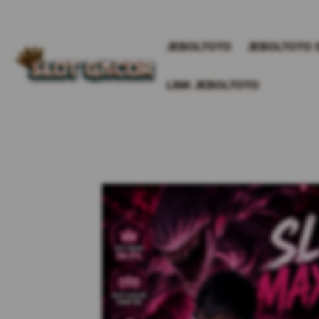
Skip
to
content
JEBOLTOTO
JEBOLTOTO 
LINK JEBOLTOTO
Buka Info Lebih Lanjut