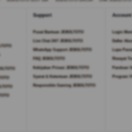
Support
Account
Pusat Bantuan JEBOLTOTO
Login Me
Live Chat 24/7 JEBOLTOTO
Daftar Ak
OLTOTO
WhatsApp Support JEBOLTOTO
Lupa Pas
k
FAQ JEBOLTOTO
Riwayat T
Kebijakan Privasi JEBOLTOTO
Panduan V
BOLTOTO
Syarat & Ketentuan JEBOLTOTO
Program 
LTOTO
Responsible Gaming JEBOLTOTO
OLTOTO
LTOTO