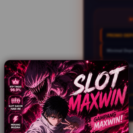
PROMO DEPO
Minimal Depo
Minimal Wit