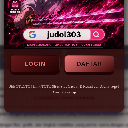
OTO Slot Gacor Terpercay
Terpopuler
ISTEM PEMBAYARAN
LAYANAN SUPPOR
5 Metode
24/7
LOGIN
DAFTAR
JEBOTLOTO ! Link TOTO Situs Slot Gacor 4D Resmi dan Arena Togel
 situs TOTO slot gacor terpercaya. Kami menyediakan pasaran toge
Asia Telengkap
ari!
© COPYRIGHT 2026 HOKIEMAS88
 Kami menyediakan akses gratis ke ribuan simulator mesin slot onl
ntegrasi dengan gerbang taruhan resmi yang menawarkan kemudahan tr
dengan fitur, grafik, dan tingkat volatilitas yang persis sama denga