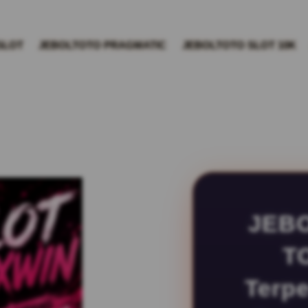
SLOT
JEBOLTOTO PRAGMATIC
JEBOLTOTO SLOT 10K
JEBO
T
Terp