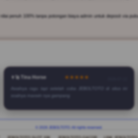
i nilai penuh 100% tanpa potongan biaya admin untuk deposit via pul
JEBOLTOTO
Tina Horse
★★★★★
2026-07-12
Awalnya ragu tapi setelah coba JEBOLTOTO di situs ini
soalnya maxwin nya gampang
© 2026 JEBOLTOTO. All rights reserved.
C
JEBOLTOTO SLOT 10K
JEBOLTOTO GACOR
LINK JEBOLTOTO