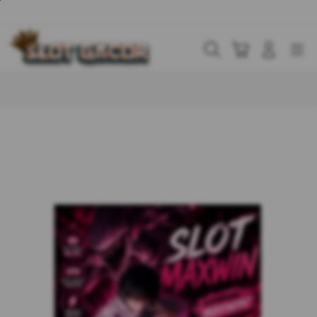
Skip
to
content
Cari
Troli
Login
Navigation
Buka Info Lebih Lanjut