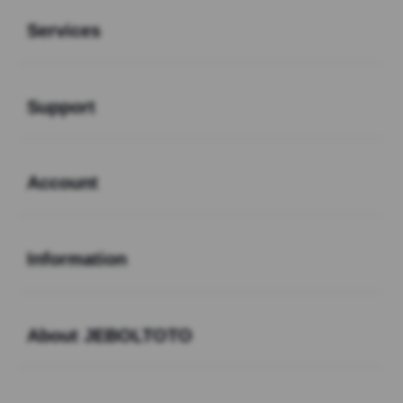
Buka
Services
Buka
Support
Buka
Account
Buka
Information
Buka
About JEBOLTOTO