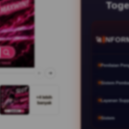
Toge
INFOR
Penilaian Pe
Sebelumnya
Berikutnya
Sistem Pemb
+4 lebih
Layanan Supp
banyak
Sistem