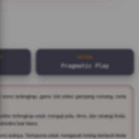
a dan Bandar Togel Asia
T
SISTEM
Pragmatic Play
l resmi terlengkap, game slot online gampang menang, serta
ine terlengkap untuk menguji pola, ritme, dan strategi Anda.
ansaksi luar biasa.
n versi aslinya. Sempurna untuk mengasah insting bertaruh Anda