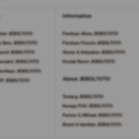
Information
mber JEBOLTOTO
Panduan Akses JEBOLTOTO
un Baru JEBOLTOTO
Panduan Pemula JEBOLTOTO
sword JEBOLTOTO
Aturan & Kebijakan JEBOLTOTO
ransaksi JEBOLTOTO
Kontak Resmi JEBOLTOTO
erifikasi JEBOLTOTO
About JEBOLTOTO
VIP JEBOLTOTO
Tentang JEBOLTOTO
Kenapa Pilih JEBOLTOTO
Partner & Affiliate JEBOLTOTO
Brand & Identitas JEBOLTOTO