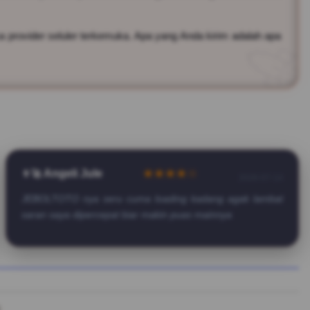
sa provider seluler terkemuka. Apa yang Anda kirim adalah apa
Angeli Jule
★★★★☆
2026-07-14
JEBOLTOTO nya seru cuma loading kadang agak lambat
saran saya dipercepat biar makin puas mainnya