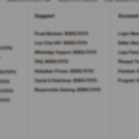
Support
Account
Pusat Bantuan JEBOLTOTO
Login Me
Live Chat 24/7 JEBOLTOTO
Daftar Ak
OLTOTO
WhatsApp Support JEBOLTOTO
Lupa Pas
k
FAQ JEBOLTOTO
Riwayat T
Kebijakan Privasi JEBOLTOTO
Panduan V
BOLTOTO
Syarat & Ketentuan JEBOLTOTO
Program 
LTOTO
Responsible Gaming JEBOLTOTO
OLTOTO
LTOTO