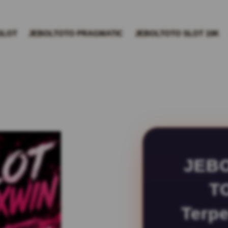
SLOT
JEBOLTOTO PRAGMATIC
JEBOLTOTO SLOT 10K
JEBO
T
Terp